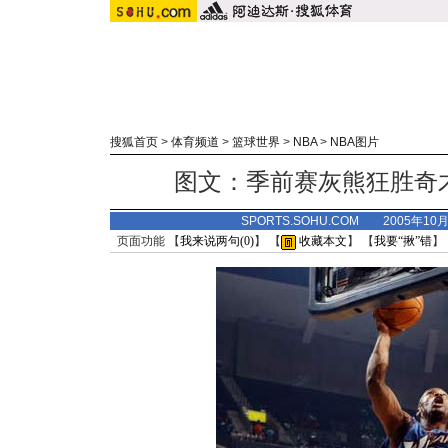
搜狐首页
>
体育频道
>
篮球世界
>
NBA
>
NBA图片
图文：季前赛灰熊狂胜奇
SPORTS.SOHU.COM 2005年10
页面功能 【
我来说两句(
0
)
】 【
收藏本文
】 【
我要“揪”错
】