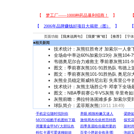
页面功能 【
我来说两句
】【
我要“揪”错
】【
推荐
】【字体
■
相关新闻
技术统计：灰熊狂胜奇才 加索尔一人拿下
全场命中率达60%加索尔19分 灰熊104-
韦德奥尼尔合力难救主 季前赛灰熊101-9
图文：季前赛灰熊101-91胜热队 韦德上
图文：季前赛灰熊101-91胜热队 奥尼尔
灰熊全员稳定斯威特尼出彩 失库里公牛
技术统计：灰熊主场胜公牛 邓拿下全场最
图文：NBA季前赛公牛VS灰熊 辛里奇
灰熊前瞻：弗拉特洛困难多多 加索尔受
球队简介：孟菲斯灰熊
(10/11 18:49)