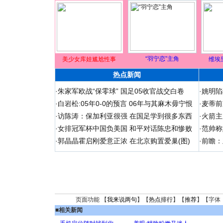
“羽宁恋”主角
美少女库娃尴尬性事
维埃
热点新闻
·
朱家军欧战“保零球” 国足05收官战交白卷
·
姚明陷
·
白岩松:05年0-0的预言 06年与其麻木毋宁恨
·
麦蒂前
·
访陈涛：保加利亚很强 在国足学到很多东西
·
火箭主
·
女排冠军杯中国负美国 和平对话陈忠和惨败
·
范帅称
·
郭晶晶霍启刚爱意正浓 在北京购置爱巢(图)
·
前瞻：
页面功能 【
我来说两句
】【
热点排行
】【
推荐
】【字体
■
相关新闻