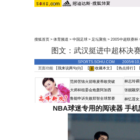
搜狐首页
>
体育频道
>
中国足球
>
足坛聚焦
>
2005中超联赛杯
图文：武汉挺进中超杯决赛
SPORTS.SOHU.COM 2005年1
页面功能 【
我来说两句(
0
)
】 【
收藏本文
】 【
热点排行
】
林志玲裸
范帅苦恼火箭唯麦蒂敢突破
大师杯组委会炮轰阿加西
张靓颖穿
鲁能申诉失败郑智全球禁赛
林忆莲女
NBA球迷专用的阅读器
手机