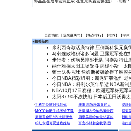
·
郭晶晶霍启刚爱意正浓 在北京购置爱巢(图)
·
前瞻：
页面功能 【
我来说两句
】【
热点排行
】【
推荐
】【字体
■
相关新闻
米利西奇激活底特律 压倒新科状元赢
马刺连败堆积诸多问题 卫冕冠军处在
步行者：伤病员排起长队 阿泰斯特让
纳什难挡太阳主场受辱 病榻小斯：太
骑士队头号球 詹姆斯被确诊得了胸膜
今日NBA精彩组图：新秀狂轰滥炸 老
今日NBA：科利尔英年早逝 NBA新
NBA10月17日赛程：欧洲冠军杯冠
太阳87-90不敌快船 日本后卫田沃勇