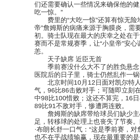
们还需要确认一些情况来确保他的健
吃一惊。”
费里的“大吃一惊”还算有惊无险地
帝”詹姆斯的病痛来源于胸膜炎，需
初。骑士队现在最大的庆幸之处在于
赛而不是常规赛季，让“小皇帝”安
恙。
天子缺席 近臣无首
季前赛没什么大不了的胜负悬念
医院后的日子里，骑士仍然乱作一锅
北京时间10月12日面对凯尔特
气，96比86击败对手；可随即立刻在
中98比100惜败；这还不算完，1
89比91不敌对手，惨遭两连败。
詹姆斯的缺席带给球员们缺少主
足，转移球的处理上也丧失了节奏。
·布朗长舒一口气：“这是季前赛，
也不在乎战绩输赢，现在最重要的是