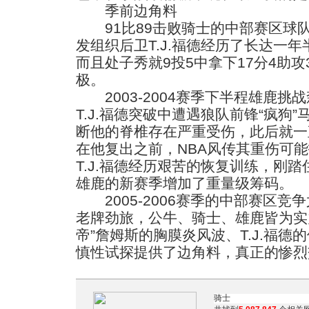
季前边角料
91比89击败骑士的中部赛区球
发组织后卫T.J.福德经历了长达一
而且处子秀就9投5中拿下17分4助
极。
2003-2004赛季下半程雄鹿挑
T.J.福德突破中遭遇狼队前锋“疯狗
断他的脊椎存在严重受伤，此后就一
在他复出之前，NBA风传其重伤可
T.J.福德经历艰苦的恢复训练，刚
雄鹿的新赛季增加了重量级筹码。
2005-2006赛季的中部赛区竞
老牌劲旅，公牛、骑士、雄鹿皆为实
帝”詹姆斯的胸膜炎风波、T.J.福
慎性试探提供了边角料，真正的惨烈