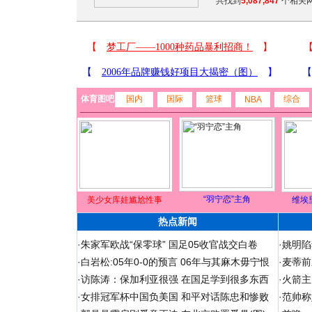
共找到
5,087,847
个相关网
体育图吧
国内
国际
篮球
综合
NBA
“羽宁恋”主角
美少女库娃尴尬性事
维埃
热点新闻
·
朱家军欧战“保零球” 国足05收官战交白卷
·
姚明陷
·
白岩松:05年0-0的预言 06年与其麻木毋宁恨
·
麦蒂前
·
访陈涛：保加利亚很强 在国足学到很多东西
·
火箭主
·
女排冠军杯中国负美国 和平对话陈忠和惨败
·
范帅称