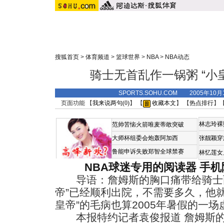
搜狐首页
>
体育频道
>
篮球世界
>
NBA
>
NBA动态
骑士无首乱作一锅粥 “小
SPORTS.SOHU.COM 2005年10
页面功能 【
我来说两句(
0
)
】 【
收藏本文
】 【
热点排行
】
林志玲裸
范帅苦恼火箭唯麦蒂敢突破
大师杯组委会炮轰阿加西
张靓颖穿
鲁能申诉失败郑智全球禁赛
林忆莲女
NBA球迷专用的阅读器
手机
导语：詹姆斯的胸口痛带给骑士两
帝”已经顺利出院，不需要多久，他
皇帝”的毛病也算2005年暑假的一场
本报特约记者袁俊报道 詹姆斯的