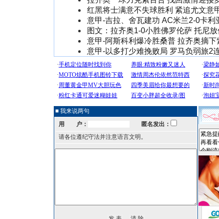
红黑将士满意不失球胜利 紧追尤文意
意甲-吉拉、舍瓦建功 AC米兰2-0卡利
图文：拉齐奥1-0小胜佛罗伦萨 托尼
意甲-阿斯科利爆冷胜桑普 拉齐奥摘下
意甲-以多打少难挽败局 罗马负弱旅2
■ 我来说两句
用 户：
匿名发出：
请各位遵纪守法并注意语言文明。