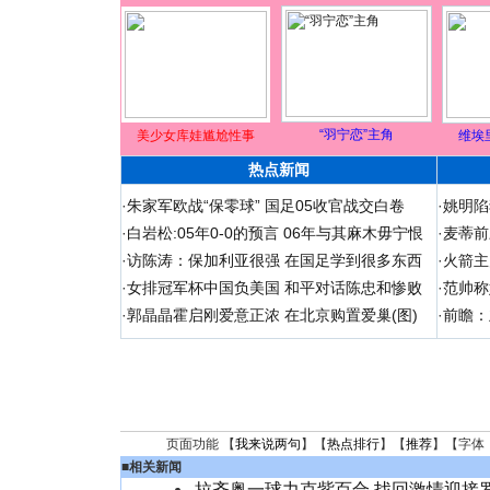
“羽宁恋”主角
美少女库娃尴尬性事
维埃
热点新闻
·
朱家军欧战“保零球” 国足05收官战交白卷
·
姚明陷
·
白岩松:05年0-0的预言 06年与其麻木毋宁恨
·
麦蒂前
·
访陈涛：保加利亚很强 在国足学到很多东西
·
火箭主
·
女排冠军杯中国负美国 和平对话陈忠和惨败
·
范帅称
·
郭晶晶霍启刚爱意正浓 在北京购置爱巢(图)
·
前瞻：
页面功能 【
我来说两句
】【
热点排行
】【
推荐
】【字体
■
相关新闻
拉齐奥一球力克紫百合 找回激情迎接