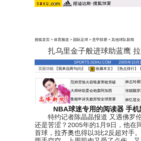
搜狐首页
>
体育频道
>
国际足球
>
意甲联赛
>
其他球队新闻
扎乌里金子般进球助蓝鹰 
SPORTS.SOHU.COM 2005年10月
页面功能 【
我来说两句(
0
)
】 【
收藏本文
】 【
热点排行
】
林志玲裸
范帅苦恼火箭唯麦蒂敢突破
大师杯组委会炮轰阿加西
张靓颖穿
鲁能申诉失败郑智全球禁赛
林忆莲女
NBA球迷专用的阅读器
手机
特约记者陈晶晶报道 又遇佛罗伦
还是苦涩？2005年的1月9日，他
首球，
拉齐奥
也得以3比2反超对手
两手空空。上周肌肉又受了点伤，又