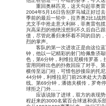
他正在创造一个不错的赛季，今天送
重回奥林匹克，这天勾起菲奥雷
2004年5月16日告别罗马城正好
季前的最后一轮中，拉齐奥2比1战
尤文手中抢走意大利杯，菲奥雷包揽
兴高采烈的他绝没想到不久后自己跟
债，尽管此番归来怀着不同的目的，
烈的掌声。
客队的第一次进攻正是由这位蓝军
钟，他以一记精彩的射门给佩鲁济敲
色，第6分钟，利维拉尼横传罗基，
雷用同样出色的扑救回应了对手。第
横传至远门柱，可惜包抄接应的托尼
44分钟，利维拉尼门前25米处大力
线。第69分钟，潘德夫横传，罗奇
球拒之门外……
应该说除了进球，双方的表现势
程赶来的3000名紫百合球迷和俱乐