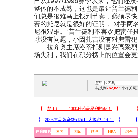
自从1997/1998赛季以来，他们
整体的不成熟，这也是最让普兰德利
们总是很难马上找到节奏，必须尽快
赛的托尼就是很好的证明，“对手两
尼很艰难。”普兰德利不喜欢把责任
球没有问题，小因扎吉没有对弗雷犯
拉齐奥主席洛蒂托则是兴高采烈：
场失利，我们在积分榜上的位置会更
共找到
762,623
个相关网页
体育图吧
国内
国际
篮球
综合
NBA