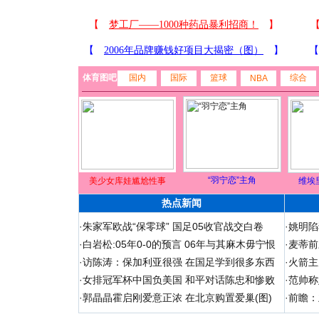
体育图吧
国内
国际
篮球
综合
NBA
“羽宁恋”主角
美少女库娃尴尬性事
维埃
热点新闻
·
朱家军欧战“保零球” 国足05收官战交白卷
·
姚明陷
·
白岩松:05年0-0的预言 06年与其麻木毋宁恨
·
麦蒂前
·
访陈涛：保加利亚很强 在国足学到很多东西
·
火箭主
·
女排冠军杯中国负美国 和平对话陈忠和惨败
·
范帅称
·
郭晶晶霍启刚爱意正浓 在北京购置爱巢(图)
·
前瞻：