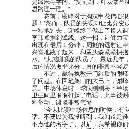
是跟朱导学的。“提前到，可以做些
思路理一理。”
赛前，谢峰对于淘汰申花信心很足
题！”然而，队员的失误却让比分变
一秒地过去，谢峰终于做出了换人调
李玮峰推到锋线。这一招，让健力宝
出现在最后１分钟，周挺的远射让申
兴奋地跳了起来，和孟庆森紧紧拥抱
水。“太感谢我的队员了。最近几年
后的情况扳平比分，真的非常不容易
不过，赢得执教开门红后的谢峰
了问题。在回笔架山的大巴上，谢峰
员。中场休息时，球队刚刚将下半场
卫生间里悄悄打起了电话，此事被谢
种举动，谢峰非常气愤。
“今天比赛中场休息的时候，有队
话。不要以为我没听到，我知道是谁
不点他的名字了。以后，我希望你们