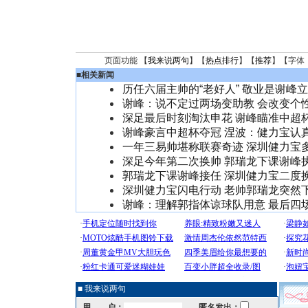
页面功能 【
我来说两句
】【
热点排行
】【
推荐
】【字体
■
相关新闻
历任六届主帅的“老好人” 敬业是谢峰
谢峰：说不定过两场变助教 会改变个
深足最后时刻淘汰申花 谢峰瞄准中超
谢峰豪言中超杯夺冠 涅波：健力宝认
一年三易帅堪称联赛奇迹 深圳健力宝
深足今年第二次换帅 郭瑞龙下课谢峰
郭瑞龙下课谢峰接任 深圳健力宝二度
深圳健力宝闪电行动 老帅郭瑞龙突然
谢峰：理解郭指体谅球队用意 最后四
■ 我来说两句
用 户：
匿名发出：