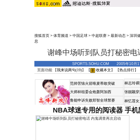
搜狐首页
>
体育频道
>
中国足球
>
中超联赛
>
最新动态
>
深圳
息
谢峰中场听到队员打秘密电
SPORTS.SOHU.COM 2005年10月
页面功能 【
我来说两句(
19
)
】 【
收藏本文
】 【
热点排行
】
林志玲裸
范帅苦恼火箭唯麦蒂敢突破
大师杯组委会炮轰阿加西
张靓颖穿
鲁能申诉失败郑智全球禁赛
林忆莲女
NBA球迷专用的阅读器
手机