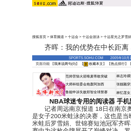
搜狐首页
>
体育频道
>
十运会
>
十运会游泳
>
十运星光之罗雪
齐晖：我的优势在中长距离
SPORTS.SOHU.COM 2005年10月
页面功能 【
我来说两句(
0
)
】 【
收藏本文
】 【
热点排行
】
林志玲裸
范帅苦恼火箭唯麦蒂敢突破
大师杯组委会炮轰阿加西
张靓颖穿
鲁能申诉失败郑智全球禁赛
林忆莲女
NBA球迷专用的阅读器
手机
记者周远南京报道 18日在南京
是女子200米蛙泳的决赛，这也是
米蛙后罗雪娟、世锦赛短池冠军齐晖
赛中为这枚金牌展开了巅峰对决。
罗