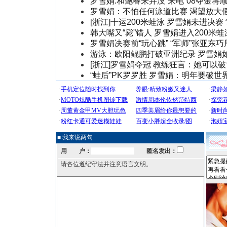
罗雪娟:和鲍春来并没“来电”08夺金将
罗雪娟：不怕任何泳道比赛 渴望放大
[浙江]十运200米蛙泳 罗雪娟未进决
韩大嘴又“毙”错人 罗雪娟进入200米
罗雪娟决赛前“玩心跳” “军师”张亚东巧
游泳：欧阳鲲鹏打破亚洲纪录 罗雪娟
[浙江]罗雪娟夺冠 教练狂言：她可以
“蛙后”PK罗罗胜 罗雪娟：明年要破世
■ 我来说两句
用 户：
匿名发出：
请各位遵纪守法并注意语言文明。