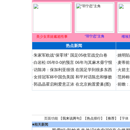
“羽宁恋”主角
美少女库娃尴尬性事
维埃
热点新闻
·
朱家军欧战“保零球” 国足05收官战交白卷
·
姚明陷
·
白岩松:05年0-0的预言 06年与其麻木毋宁恨
·
麦蒂前
·
访陈涛：保加利亚很强 在国足学到很多东西
·
火箭主
·
女排冠军杯中国负美国 和平对话陈忠和惨败
·
范帅称
·
郭晶晶霍启刚爱意正浓 在北京购置爱巢(图)
·
前瞻：
页面功能 【
我来说两句
】【
热点排行
】【
推荐
】【字体
■
相关新闻