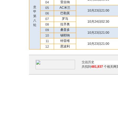
雷吉纳
04
意
AC米兰
05
10月23日21:00
甲
巴勒莫
06
第
罗马
07
八
10月24日02:30
拉齐奥
08
轮
桑普多
09
10月23日21:00
锡耶纳
10
特雷维
11
10月23日21:00
恩波利
12
共找到
481,937
个相关网页