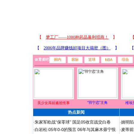
体育图吧
国内
国际
篮球
综合
NBA
“羽宁恋”主角
美少女库娃尴尬性事
维埃
热点新闻
·
朱家军欧战“保零球” 国足05收官战交白卷
·
姚明陷
·
白岩松:05年0-0的预言 06年与其麻木毋宁恨
·
麦蒂前