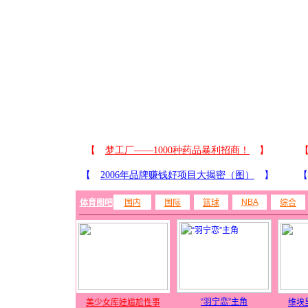
NBA
体育图吧
国内
国际
篮球
综合
“羽宁恋”主角
美少女库娃尴尬性事
维埃