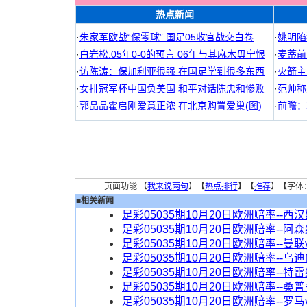
热点新闻
·
朱家军欧战“保零球” 国足05收官战交白卷
·
姚明陷
·
白岩松:05年0-0的预言 06年与其麻木毋宁恨
·
麦蒂前
·
访陈涛：保加利亚很强 在国足学到很多东西
·
火箭主
·
女排冠军杯中国负美国 和平对话陈忠和惨败
·
范帅称
·
郭晶晶霍启刚爱意正浓 在北京购置爱巢(图)
·
前瞻：
页面功能 【
我来说两句
】【
热点排行
】【
推荐
】【字体
■
相关新闻
足彩05035期10月20日欧洲赔率--西
足彩05035期10月20日欧洲赔率--阿森
足彩05035期10月20日欧洲赔率--曼联
足彩05035期10月20日欧洲赔率--乌迪
足彩05035期10月20日欧洲赔率--特
足彩05035期10月20日欧洲赔率--桑
足彩05035期10月20日欧洲赔率--罗马