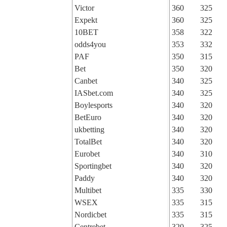
Victor
360
325
Expekt
360
325
10BET
358
322
odds4you
353
332
PAF
350
315
Bet
350
320
Canbet
340
325
IASbet.com
340
325
Boylesports
340
320
BetEuro
340
320
ukbetting
340
320
TotalBet
340
320
Eurobet
340
310
Sportingbet
340
320
Paddy
340
320
Multibet
335
330
WSEX
335
315
Nordicbet
335
315
Centrebet
320
325