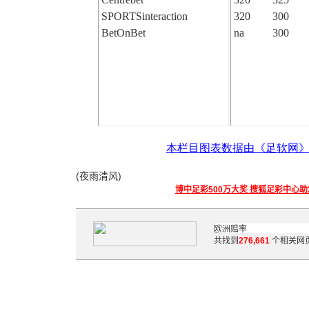
SPORTSinteraction
320
300
BetOnBet
na
300
本栏目图表数据由《
足软网
(夜雨清风)
博中足彩500万大奖 搜狐足彩中心
共找到
276,661
个相关网页