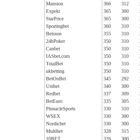
Mansion
366
312
Expekt
365
300
StarPrice
365
300
Sportingbet
360
310
Betsson
355
310
24hPoker
350
310
Canbet
350
310
IASbet.com
350
310
TotalBet
350
310
ukbetting
350
310
BetOnBet
345
292
Unibet
340
300
Redbet
337
309
BetEuro
335
305
PinnacleSports
330
310
WSEX
330
300
Nordicbet
330
300
Multibet
328
315
10BET
326
300