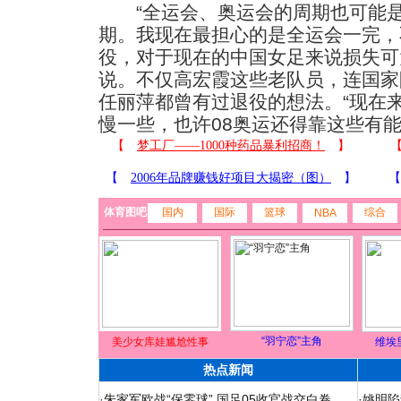
“全运会、奥运会的周期也可能是
期。我现在最担心的是全运会一完，
役，对于现在的中国女足来说损失可
说。不仅高宏霞这些老队员，连国家
任丽萍都曾有过退役的想法。“现在
慢一些，也许08奥运还得靠这些有能
体育图吧
国内
国际
篮球
综合
NBA
“羽宁恋”主角
美少女库娃尴尬性事
维埃
热点新闻
·
朱家军欧战“保零球” 国足05收官战交白卷
·
姚明陷