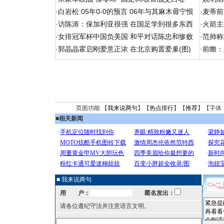
·
白岩松:05年0-0的预言 06年与其麻木毋宁恨
·
麦蒂前
·
访陈涛：保加利亚很强 在国足学到很多东西
·
火箭主
·
女排冠军杯中国负美国 和平对话陈忠和惨败
·
范帅称
·
郭晶晶霍启刚爱意正浓 在北京购置爱巢(图)
·
前瞻：
页面功能 【
我来说两句
】【
热点排行
】【
推荐
】【字体
■
相关新闻
■ 我来说两句
用 户：
匿名发出：
请各位遵纪守法并注意语言文明。