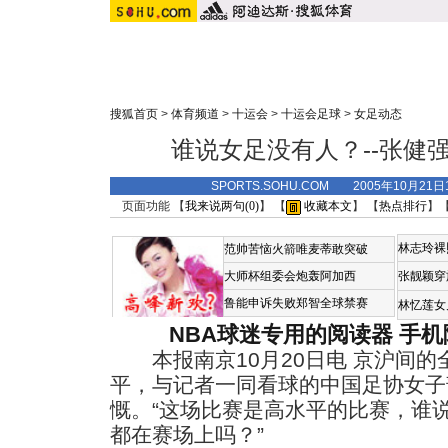
搜狐首页
>
体育频道
>
十运会
>
十运会足球
>
女足动态
谁说女足没有人？--张健
SPORTS.SOHU.COM 2005年10月2
页面功能 【
我来说两句(
0
)
】 【
收藏本文
】 【
热点排行
】
林志玲裸
范帅苦恼火箭唯麦蒂敢突破
大师杯组委会炮轰阿加西
张靓颖穿
鲁能申诉失败郑智全球禁赛
林忆莲女
NBA球迷专用的阅读器
手机
本报南京10月20日电 京沪间的
平，与记者一同看球的中国足协女子
慨。“这场比赛是高水平的比赛，谁
都在赛场上吗？”