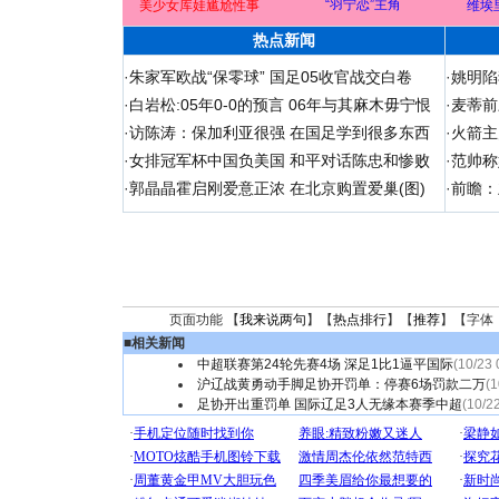
“羽宁恋”主角
美少女库娃尴尬性事
维埃
热点新闻
·
朱家军欧战“保零球” 国足05收官战交白卷
·
姚明陷
·
白岩松:05年0-0的预言 06年与其麻木毋宁恨
·
麦蒂前
·
访陈涛：保加利亚很强 在国足学到很多东西
·
火箭主
·
女排冠军杯中国负美国 和平对话陈忠和惨败
·
范帅称
·
郭晶晶霍启刚爱意正浓 在北京购置爱巢(图)
·
前瞻：
页面功能 【
我来说两句
】【
热点排行
】【
推荐
】【字体
■
相关新闻
中超联赛第24轮先赛4场 深足1比1逼平国际
(10/23 
沪辽战黄勇动手脚足协开罚单：停赛6场罚款二万
(1
足协开出重罚单 国际辽足3人无缘本赛季中超
(10/2