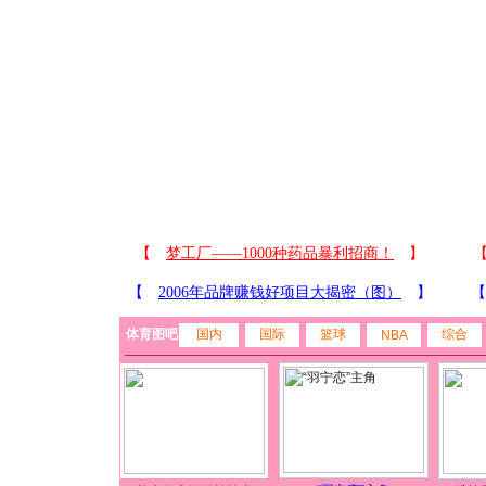
体育图吧
国内
国际
篮球
综合
NBA