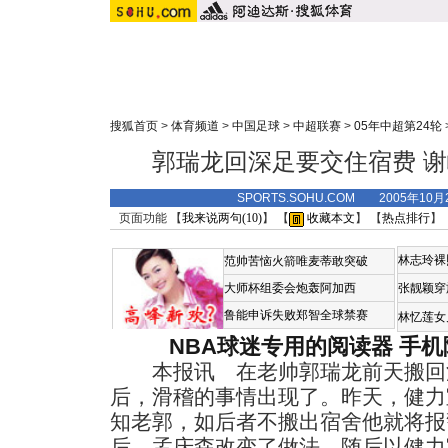
搜狐首页
>
体育频道
>
中国足球
>
中超联赛
>
05年中超第24轮
郭瑞龙回深足要交住宿费 
SPORTS.SOHU.COM 2005年10
页面功能 【
我来说两句(
10
)
】 【
收藏本文
】 【
热点排行
】
林志玲裸
范帅苦恼火箭唯麦蒂敢突破
大师杯组委会炮轰阿加西
张靓颖穿
鲁能申诉失败郑智全球禁赛
林忆莲女
NBA球迷专用的阅读器
手机
本报讯 在老帅郭瑞龙前天搬回深
后，滑稽的事情出现了。昨天，健力
知老郭，如后者不搬出宿舍他就将报
后，孟庆森改变了做法，随后以健力