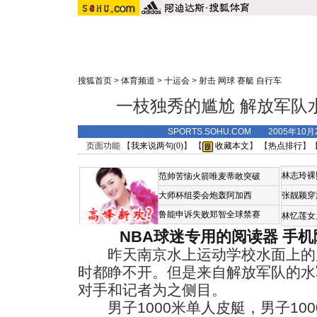
搜狐首页
>
体育频道
>
十运会
>
射击 网球 赛艇 自行车
一枝独秀的尴尬 解放军队
SPORTS.SOHU.COM 2005年10
页面功能 【
我来说两句(
0
)
】 【
收藏本文
】 【
热点排行
】
林志玲裸
范帅苦恼火箭唯麦蒂敢突破
大师杯组委会炮轰阿加西
张靓颖穿
鲁能申诉失败郑智全球禁赛
林忆莲女
NBA球迷专用的阅读器
手机
昨天南京水上运动学校水面上的
时都睁不开。但是来自解放军队的水
对手和记者为之侧目。
男子1000米单人皮艇，男子100