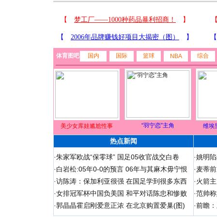
体育图吧
国内
国际
篮球
综合
NBA
“羽宁恋”主角
美少女库娃尴尬性事
维埃
热点新闻
·
朱家军欧战“保零球” 国足05收官战交白卷
·
姚明陷
·
白岩松:05年0-0的预言 06年与其麻木毋宁恨
·
麦蒂前
·
访陈涛：保加利亚很强 在国足学到很多东西
·
火箭主
·
女排冠军杯中国负美国 和平对话陈忠和惨败
·
范帅称
·
郭晶晶霍启刚爱意正浓 在北京购置爱巢(图)
·
前瞻：