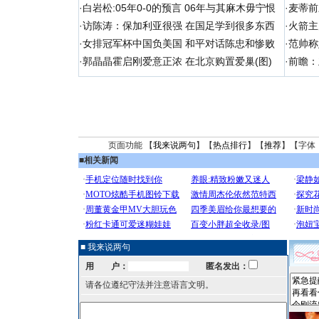
·
白岩松:05年0-0的预言 06年与其麻木毋宁恨
·
麦蒂前
·
访陈涛：保加利亚很强 在国足学到很多东西
·
火箭主
·
女排冠军杯中国负美国 和平对话陈忠和惨败
·
范帅称
·
郭晶晶霍启刚爱意正浓 在北京购置爱巢(图)
·
前瞻：
页面功能 【
我来说两句
】【
热点排行
】【
推荐
】【字体
■
相关新闻
■ 我来说两句
用 户：
匿名发出：
请各位遵纪守法并注意语言文明。