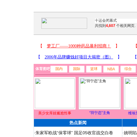
共找到
4,607
个相关网页.
体育图吧
国内
国际
篮球
综合
NBA
“羽宁恋”主角
美少女库娃尴尬性事
维埃
热点新闻
·
朱家军欧战“保零球” 国足05收官战交白卷
·
姚明陷