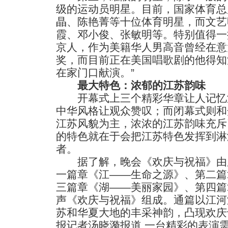
级的运动员明星。目前，国家体育总
晶
、陈艳菁等十位体育明星，而文艺
霞、邓小俊、张敏明等。特别值得一
京人，作为美籍华人男高音曾经在意
奖，而目前正在美国唱歌剧的他得知
在家门口献演。”
最大特色：浓郁的江苏韵味
开幕式上三个精彩华章让人记忆
中华风格让观众赞叹；而闭幕式则和
江苏风貌为主，浓浓的江苏韵味充斥
的特色就在于会把江苏特色发挥到淋
者。
据了解，晚会《欢庆与祝福》由
一篇章《江——生命之源》、第二篇
三篇章《湖——美丽家园》、第四篇
声《欢庆与祝福》组成。通篇以江河
苏和华夏大地的丰采神韵，凸现欢庆
报记者汤晓漪报道 一台精彩的表演