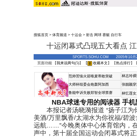
搜狐首页
>
体育频道
>
十运会
>
射击 网球 赛艇 自行车
十运闭幕式凸现五大看点 
SPORTS.SOHU.COM 2005年10
页面功能 【
我来说两句(
5
)
】 【
收藏本文
】 【
热点排行
】
林志玲裸
范帅苦恼火箭唯麦蒂敢突破
大师杯组委会炮轰阿加西
张靓颖穿
鲁能申诉失败郑智全球禁赛
林忆莲女
NBA球迷专用的阅读器
手机
本报记者汤晓漪报道 “扬子江为你
美酒/万里飘香/太湖水为你祝福/碧波
远航……”今晚奥体中心体育馆内，
声中，第十届全国运动会闭幕式将正