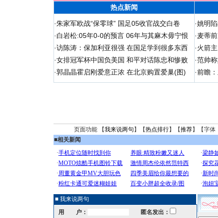
热点新闻
·
朱家军欧战“保零球” 国足05收官战交白卷
·
姚明陷
·
白岩松:05年0-0的预言 06年与其麻木毋宁恨
·
麦蒂前
·
访陈涛：保加利亚很强 在国足学到很多东西
·
火箭主
·
女排冠军杯中国负美国 和平对话陈忠和惨败
·
范帅称
·
郭晶晶霍启刚爱意正浓 在北京购置爱巢(图)
·
前瞻：
页面功能 【
我来说两句
】【
热点排行
】【
推荐
】【字体
■
相关新闻
■ 我来说两句
用 户：
匿名发出：