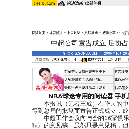
搜狐首页
>
体育频道
>
中国足球
>
足坛聚焦
>
足球改革
>
中超“
中超公司宣告成立 足协占
SPORTS.SOHU.COM 2005年10月
页面功能 【
我来说两句(
0
)
】 【
收藏本文
】 【
热点排行
】
林志玲裸
范帅苦恼火箭唯麦蒂敢突破
大师杯组委会炮轰阿加西
张靓颖穿
鲁能申诉失败郑智全球禁赛
林忆莲女
NBA球迷专用的阅读器
手机
本报讯（记者王成）在昨天的中
得到总局的批复而宣告正式成立，成
中超工作会议向与会的16家俱乐
程》的意见稿，虽然只是意见稿，但