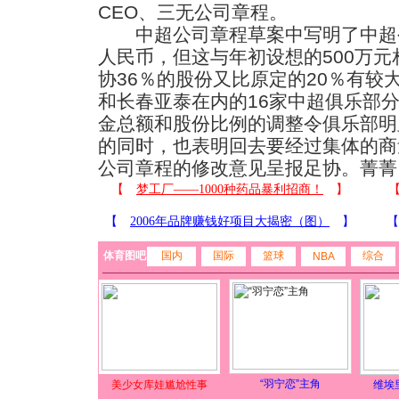
CEO、三无公司章程。
中超公司章程草案中写明了中超公
人民币，但这与年初设想的500万
协36％的股份又比原定的20％有较
和长春亚泰在内的16家中超俱乐部
金总额和股份比例的调整令俱乐部明
的同时，也表明回去要经过集体的商
公司章程的修改意见呈报足协。菁菁
体育图吧
国内
国际
篮球
综合
NBA
“羽宁恋”主角
美少女库娃尴尬性事
维埃