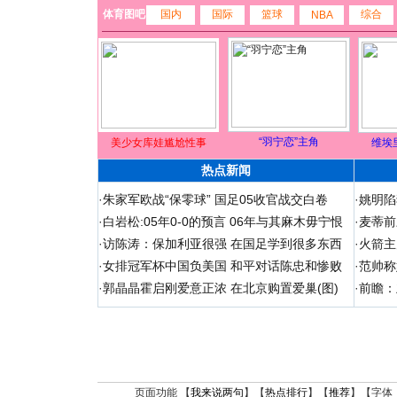
体育图吧
国内
国际
篮球
综合
NBA
“羽宁恋”主角
美少女库娃尴尬性事
维埃
热点新闻
·
朱家军欧战“保零球” 国足05收官战交白卷
·
姚明陷
·
白岩松:05年0-0的预言 06年与其麻木毋宁恨
·
麦蒂前
·
访陈涛：保加利亚很强 在国足学到很多东西
·
火箭主
·
女排冠军杯中国负美国 和平对话陈忠和惨败
·
范帅称
·
郭晶晶霍启刚爱意正浓 在北京购置爱巢(图)
·
前瞻：
页面功能 【
我来说两句
】【
热点排行
】【
推荐
】【字体