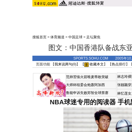
搜狐首页
>
体育频道
>
中国足球
>
足坛聚焦
图文：中国香港队备战东亚
SPORTS.SOHU.COM 2005年1
页面功能 【
我来说两句(
0
)
】 【
收藏本文
】 【
热点排行
】
林志玲裸
范帅苦恼火箭唯麦蒂敢突破
大师杯组委会炮轰阿加西
张靓颖穿
鲁能申诉失败郑智全球禁赛
林忆莲女
NBA球迷专用的阅读器
手机