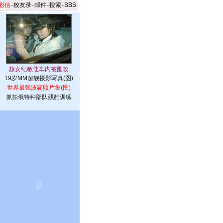
彩信
-
校友录
-
邮件
-
搜索
-
BBS
19岁MM超靓摄影写真(图)
世界最强波霸照片集(图)
抓拍俄特种部队残酷训练