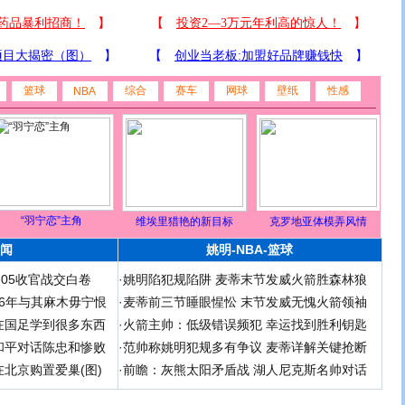
篮球
综合
赛车
网球
壁纸
性感
NBA
“羽宁恋”主角
维埃里猎艳的新目标
克罗地亚体模弄风情
闻
姚明-NBA-篮球
足05收官战交白卷
·
姚明陷犯规陷阱 麦蒂末节发威火箭胜森林狼
 06年与其麻木毋宁恨
·
麦蒂前三节睡眼惺忪 末节发威无愧火箭领袖
在国足学到很多东西
·
火箭主帅：低级错误频犯 幸运找到胜利钥匙
和平对话陈忠和惨败
·
范帅称姚明犯规多有争议 麦蒂详解关键抢断
北京购置爱巢(图)
·
前瞻：灰熊太阳矛盾战 湖人尼克斯名帅对话