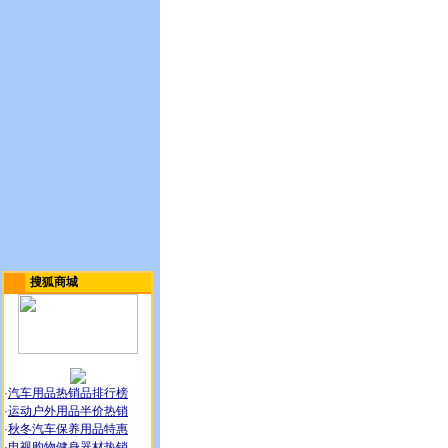
搜狐商城
·
汽车用品热销品排行榜
·
运动户外用品半价热销
·
秋冬汽车保养用品特惠
·
电视购物健身器材热销