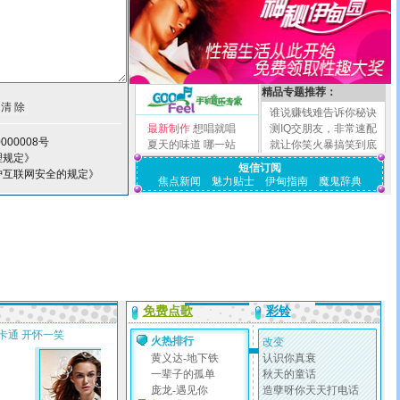
精品专题推荐：
谁说赚钱难告诉你秘诀
最新制作
想唱就唱
测IQ交朋友，非常速配
000008号
夏天的味道
哪一站
就让你笑火暴搞笑到底
理规定》
短信订阅
护互联网安全的规定》
焦点新闻
魅力贴士
伊甸指南
魔鬼辞典