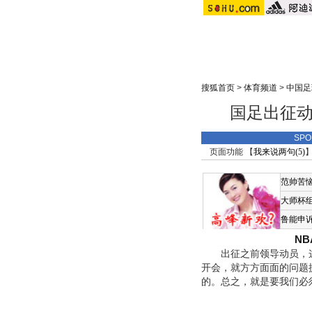
搜狐首页
>
体育频道
>
中国足
国足出征动
SP
页面功能 【
我来说两句(
5
)
】
范帅苦
大师杯
鲁能申
N
出征之前领导动员，这
开会，就方方面面的问题
的。总之，就是要我们必