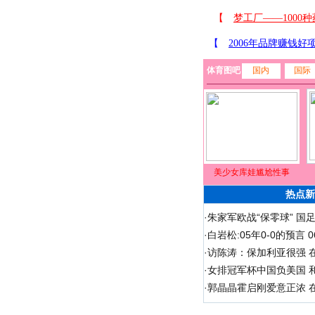
体育图吧
国内
国际
美少女库娃尴尬性事
热点新
·
朱家军欧战“保零球” 国
·
白岩松:05年0-0的预言
·
访陈涛：保加利亚很强 
·
女排冠军杯中国负美国 
·
郭晶晶霍启刚爱意正浓 在