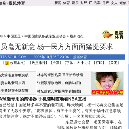
新闻
-
体育
-
娱乐
-
财经
-
IT
-
汽车
-
房产
-
女人
-
短信
-
球
>
中国国足
>
中国国家队备战东亚运动会
>
最新动态
员毫无新意 杨一民方方面面猛提要求
ORTS.SOHU.COM 2005年10月26日23:04 搜狐体育
 【
收藏本文
】 【
热点排行
】【
推荐
】【字体：
大
中
小
】【
打印
】 【
关闭
】
林志玲裸照热卖
章子怡秀纱裙
恼火箭唯麦蒂敢突破
组委会炮轰阿加西
张靓颖穿旗袍展古典韵味(图)
诉失败郑智全球禁赛
林忆莲女儿掌掴同学偷拍(图)
BA球迷专用的阅读器
手机随时随地看NBA直播
已经是中国足球多年不变的老习惯。昨天晚间，杨一民再次召集国足
提出了无数个要求。“要求很多，有关于比赛的，有关于场外注意事项
须时刻注意，绝对不能违反规定。
”会后，一名国脚如此表示。
东亚运动会是一项国际赛事，在
球队风貌及外事纪律等方面，领导们