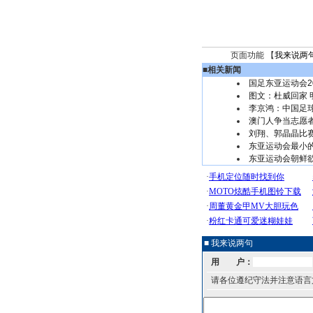
页面功能 【
我来说两
■
相关新闻
国足东亚运动会2
图文：杜威回家
李京鸿：中国足球
澳门人争当志愿
刘翔、郭晶晶比
东亚运动会最小的
东亚运动会朝鲜欲
■ 我来说两句
用 户：
请各位遵纪守法并注意语言