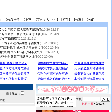
句
】【
热点排行
】【
推荐
】【字体：
大
中
小
】【
打印
】 【
收藏
】 【
关闭
】
0人名单敲定 四人落选无缘澳门
(10/26 22:38)
 明与国家队汇合备战东亚运动会
(10/26 21:42)
的“不锈钢底”
(10/26 21:21)
者：为东亚运动会服务志很快乐
(10/26 20:46)
赛门票最抢手 成东亚运动会看点
(10/26 20:44)
代表团 关岛13名队员不问收获
(10/26 20:11)
夺十金 朝韩可能共同入场
(10/26 20:06)
匿名发出：
手机
文明。
包月自写
5分钱/条