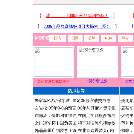
体育图吧
国内
国际
篮球
综合
NBA
“羽宁恋”主角
美少女库娃尴尬性事
维埃
热点新闻
·
朱家军欧战“保零球” 国足05收官战交白卷
·
姚明陷
·
白岩松:05年0-0的预言 06年与其麻木毋宁恨
·
麦蒂前
·
访陈涛：保加利亚很强 在国足学到很多东西
·
火箭主
·
女排冠军杯中国负美国 和平对话陈忠和惨败
·
范帅称
·
郭晶晶霍启刚爱意正浓 在北京购置爱巢(图)
·
前瞻：