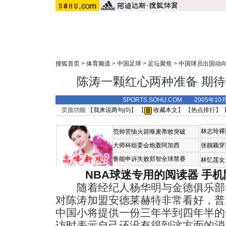
搜狐首页
>
体育频道
>
中国足球
>
足坛聚焦
>
中国球员出国动
陈涛一颗红心两种准备 期
SPORTS.SOHU.COM 2005年10
页面功能 【
我来说两句(
0
)
】 【
收藏本文
】 【
热点排行
】
林志玲裸
范帅苦恼火箭唯麦蒂敢突破
大师杯组委会炮轰阿加西
张靓颖穿
鲁能申诉失败郑智全球禁赛
林忆莲女
NBA球迷专用的阅读器
手机
随着经纪人杨华明与金德俱乐部
对陈涛加盟安德莱赫特非常看好，普
中国小将提供一份三年半到四年半的
访时表示自己还没有得到这方面的消