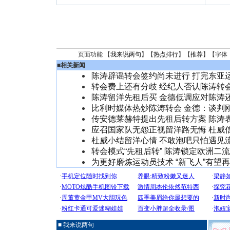
页面功能 【
我来说两句
】【
热点排行
】【
推荐
】【字体
■
相关新闻
陈涛辟谣转会签约尚未进行 打完东亚
转会费上还有分歧 经纪人否认陈涛转
陈涛留洋先租后买 金德低调应对陈涛
比利时媒体热炒陈涛转会 金德：谈判
传安德莱赫特提出先租后转方案 陈涛
应召国家队无怨正视留洋路无悔 杜威信
杜威小结留洋心情 不敢泡吧只怕遇见
转会模式“先租后转” 陈涛锁定欧洲二
为更好磨炼运动员技术 “新飞人”有望
■ 我来说两句