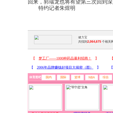
回来，郭瑞龙也将有望第三次回到深
特约记者朱煜明
共找到
2,064,675
个相关网
体育图吧
国内
国际
篮球
综合
NBA