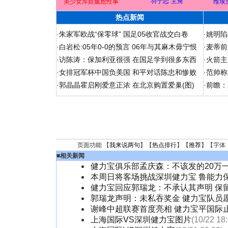
“羽宁恋”主角
美少女库娃尴尬性事
维埃
热点新闻
·
朱家军欧战“保零球” 国足05收官战交白卷
·
姚明陷
·
白岩松:05年0-0的预言 06年与其麻木毋宁恨
·
麦蒂前
·
访陈涛：保加利亚很强 在国足学到很多东西
·
火箭主
·
女排冠军杯中国负美国 和平对话陈忠和惨败
·
范帅称
·
郭晶晶霍启刚爱意正浓 在北京购置爱巢(图)
·
前瞻：
页面功能 【
我来说两句
】【
热点排行
】【
推荐
】【字体
■
相关新闻
健力宝俱乐部孟庆森：不该发的20万
本周日将客场挑战深圳健力宝 鲁能力
健力宝回应郭瑞龙：不承认其声明 保
郭瑞龙声明：未私吞奖金 健力宝队员愿
谢峰中超联赛首度亮相 健力宝平国际
上海国际VS深圳健力宝图片
(10/22 18