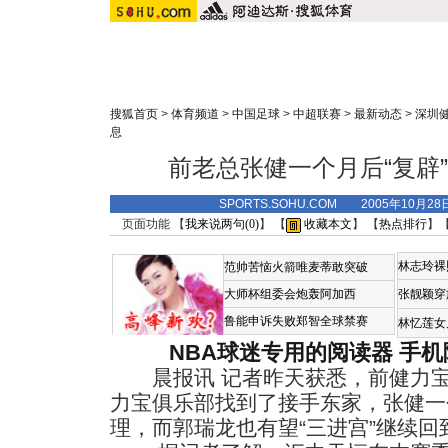
搜狐首页
>
体育频道
>
中国足球
>
中超联赛
>
最新动态
>
深圳
息
前老总张健一个月后“复辟
SPORTS.SOHU.COM 2005年10月
页面功能 【
我来说两句(
0
)
】 【
收藏本文
】 【
热点排行
】
林志玲裸
范帅苦恼火箭唯麦蒂敢突破
大师杯组委会炮轰阿加西
张靓颖穿
鲁能申诉失败郑智全球禁赛
林忆莲女
NBA球迷专用的阅读器
手机
晨报讯 记者昨天获悉，前健力宝
力宝俱乐部找到了接手东家，张健一
理，而郭瑞龙也有望“三进宫”继续