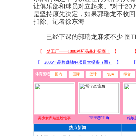
让俱乐部和球员对立起来。”对于2
是坚持原先决定，如果郭瑞龙不收回
扣除。记者徐东海
已经下课的郭瑞龙麻烦不少 图T
体育图吧
国内
国际
篮球
综合
NBA
“羽宁恋”主角
美少女库娃尴尬性事
维埃
热点新闻