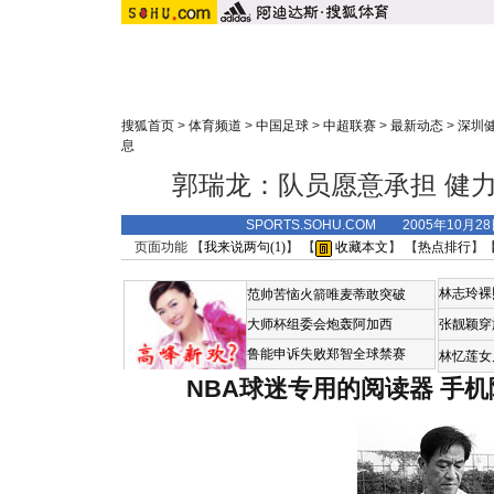
搜狐首页
>
体育频道
>
中国足球
>
中超联赛
>
最新动态
>
深圳
息
郭瑞龙：队员愿意承担 健力
SPORTS.SOHU.COM 2005年10月2
页面功能 【
我来说两句(
1
)
】 【
收藏本文
】 【
热点排行
】
林志玲裸
范帅苦恼火箭唯麦蒂敢突破
大师杯组委会炮轰阿加西
张靓颖穿
鲁能申诉失败郑智全球禁赛
林忆莲女
NBA球迷专用的阅读器
手机