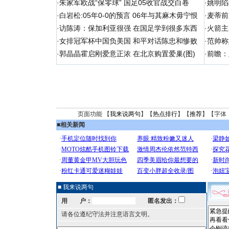
·
朱家军欧战“保零球” 国足05收官战交白卷
·
姚明陷
·
白岩松:05年0-0的预言 06年与其麻木毋宁恨
·
麦蒂前
·
访陈涛：保加利亚很强 在国足学到很多东西
·
火箭主
·
女排冠军杯中国负美国 和平对话陈忠和惨败
·
范帅称
·
郭晶晶霍启刚爱意正浓 在北京购置爱巢(图)
·
前瞻：
页面功能 【
我来说两句
】【
热点排行
】【
推荐
】【字体
■
相关新闻
■ 我来说两句
用 户：
匿名发出：
请各位遵纪守法并注意语言文明。