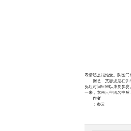
表情还是很难受。队医们
据悉，艾志波是在训练
况短时间里难以康复参赛
一来，本来只带四名中后
作者
：秦云