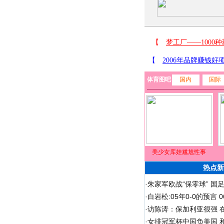
体育图吧
国内
国际
美少女库娃尴尬性事
热点新
·
朱家军欧战“保零球” 国
·
白岩松:05年0-0的预言
·
访陈涛：保加利亚很强 
·
女排冠军杯中国负美国 