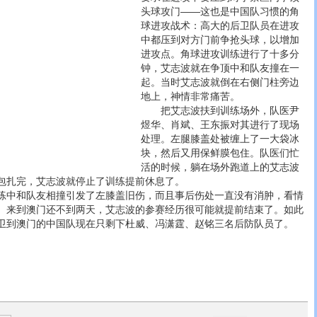
头球攻门——这也是中国队习惯的角
球进攻战术：高大的后卫队员在进攻
中都压到对方门前争抢头球，以增加
进攻点。角球进攻训练进行了十多分
钟，艾志波就在争顶中和队友撞在一
起。当时艾志波就倒在右侧门柱旁边
地上，神情非常痛苦。
把艾志波扶到训练场外，队医尹
煜华、肖斌、王东振对其进行了现场
处理。左腿膝盖处被缠上了一大袋冰
块，然后又用保鲜膜包住。队医们忙
活的时候，躺在场外跑道上的艾志波
包扎完，艾志波就停止了训练提前休息了。
中和队友相撞引发了左膝盖旧伤，而且事后伤处一直没有消肿，看情
。来到澳门还不到两天，艾志波的参赛经历很可能就提前结束了。如此
卫到澳门的中国队现在只剩下杜威、冯潇霆、赵铭三名后防队员了。