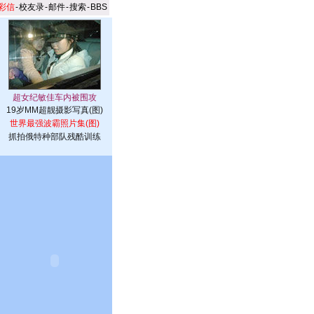
彩信
-
校友录
-
邮件
-
搜索
-
BBS
19岁MM超靓摄影写真(图)
世界最强波霸照片集(图)
抓拍俄特种部队残酷训练