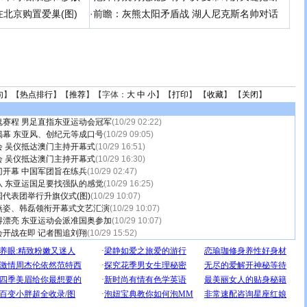
北京购置爱巢(图)
·
前瞻：灰熊太阳矛盾战 湖人尼克斯名帅对话
句
】【
热点排行
】【
推荐
】【字体：
大
中
小
】【
打印
】 【
收藏
】 【
关闭
】
鬼赛程 男足直指东亚运动会冠军
(10/29 02:22)
揭幕 东亚风、创纪元等成口号
(10/29 09:05)
 吴仪抵达澳门主持开幕式
(10/29 16:51)
 吴仪抵达澳门主持开幕式
(10/29 16:30)
开幕 中国军团旨在练兵
(10/29 02:47)
队 东亚运国足要找强队的感觉
(10/29 16:25)
代表团举行升旗仪式(图)
(10/29 10:07)
燕姿、韩磊领衔开幕式文艺汇演
(10/29 10:07)
得漂亮 东亚运动会派准国奥参加
(10/29 10:07)
开战在即 记者围追刘翔
(10/29 15:52)