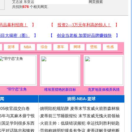
共找到
676
个相关网页.
篮球
综合
赛车
网球
壁纸
性感
NBA
“羽宁恋”主角
维埃里猎艳的新目标
克罗地亚体模弄风情
闻
姚明-NBA-篮球
足05收官战交白卷
·
姚明陷犯规陷阱 麦蒂末节发威火箭胜森林狼
 06年与其麻木毋宁恨
·
麦蒂前三节睡眼惺忪 末节发威无愧火箭领袖
在国足学到很多东西
·
火箭主帅：低级错误频犯 幸运找到胜利钥匙
和平对话陈忠和惨败
·
范帅称姚明犯规多有争议 麦蒂详解关键抢断