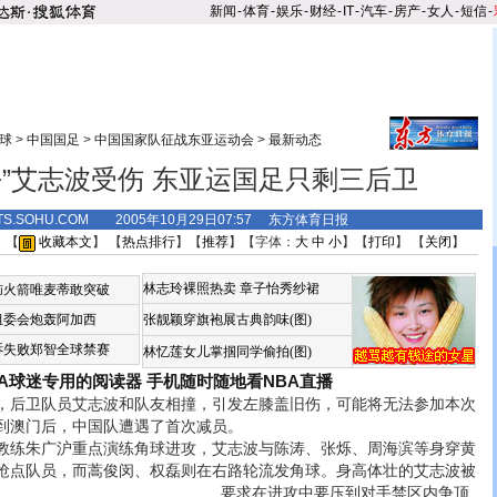
新闻
-
体育
-
娱乐
-
财经
-
IT
-
汽车
-
房产
-
女人
-
短信
-
球
>
中国国足
>
中国国家队征战东亚运动会
>
最新动态
杀”艾志波受伤 东亚运国足只剩三后卫
TS.SOHU.COM 2005年10月29日07:57 东方体育日报
 【
收藏本文
】 【
热点排行
】【
推荐
】【字体：
大
中
小
】【
打印
】 【
关闭
】
林志玲裸照热卖
章子怡秀纱裙
恼火箭唯麦蒂敢突破
组委会炮轰阿加西
张靓颖穿旗袍展古典韵味(图)
诉失败郑智全球禁赛
林忆莲女儿掌掴同学偷拍(图)
BA球迷专用的阅读器
手机随时随地看NBA直播
后卫队员艾志波和队友相撞，引发左膝盖旧伤，可能将无法参加本次
到澳门后，中国队遭遇了首次减员。
练朱广沪重点演练角球进攻，艾志波与陈涛、张烁、周海滨等身穿黄
抢点队员，而蒿俊闵、权磊则在右路轮流发角球。
身高体壮的艾志波被
要求在进攻中要压到对手禁区内争顶