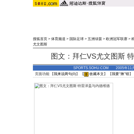
搜狐首页
>
体育频道
>
国际足球
>
五洲绿茵
>
欧洲冠军联赛
>
尤文图斯
图文：拜仁VS尤文图斯 
SPORTS.SOHU.COM 2005年1
页面功能 【
我来说两句(
0
)
】 【
收藏本文
】 【
我要“揪”错
】