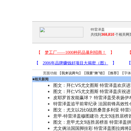
共找到
368,810
个相关网页
页面功能 【
我来说两句
】【
我要“揪”错
】【
推荐
】【字体
■
相关新闻
图文：拜仁VS尤文图斯 特雷泽盖欢庆进
图文：拜仁VS尤文图斯 特雷泽盖庆祝进
皮耶罗首发能赢球？ 特雷泽盖受表扬伊
特雷泽盖追平前辈纪录 法国前锋高效性
图文：尤文以2比0战胜桑普多利亚 特雷
意甲-特雷泽盖穆图建功 尤文9连胜居榜
图文：意甲尤文9连胜居榜首 特雷泽盖
尤文俩法国国脚挂彩 特雷泽盖图拉姆将