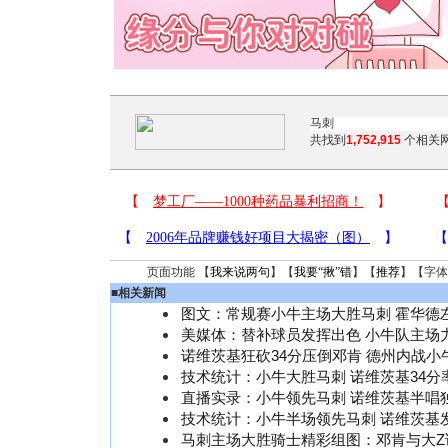
共找到
1,752,915
个相关网
页面功能 【
我来说两句
】【
我要“揪”错
】【
推荐
】【字体
■
相关新闻
图文：常规赛小牛主场大胜马刺 霍华德
美媒体：替补球员发挥出色 小牛队主场
诺维茨基狂砍34分压倒邓肯 德州内战小
技术统计：小牛大胜马刺 诺维茨基34分
直播实录：小牛领先马刺 诺维茨基半唱独
技术统计：小牛半场领先马刺 诺维茨基
马刺主场大胜骑士精彩组图：邓肯与大Z