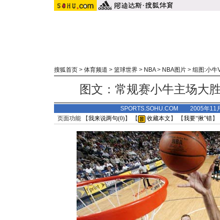
搜狐首页
>
体育频道
>
篮球世界
>
NBA
>
NBA图片
>
组图:小牛
图文：常规赛小牛主场大胜
SPORTS.SOHU.COM 2005年1
页面功能 【
我来说两句(
0
)
】 【
收藏本文
】 【
我要“揪”错
】