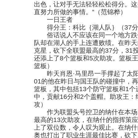
出色，让对手无法轻轻松松得分。这
直努力所做的事情。”（范锦桦）
一日王者
得分王：科比｛湖人队｝（37分
俗话说人不应该在同一个地方跌
队却在湖人的手上连遭败绩。在昨天
克星，砍下全联盟最高的37分，31
还添上了8个篮板和5次助攻。篮板王
篮板）
昨天肖恩·马里昂一手撑起了太阳
01的他在昨日与国王队的碰撞中，再
篮板，其中包括13个防守篮板和1个
中，贡献16分和2个盖帽。助攻王：
攻）
作为联盟头号控卫的纳什在本场
最高的13次助攻，在纳什的指挥策
上了双位数，令人叹为观止。在纳什
奥也打出了职业生涯最佳比赛，砍下1