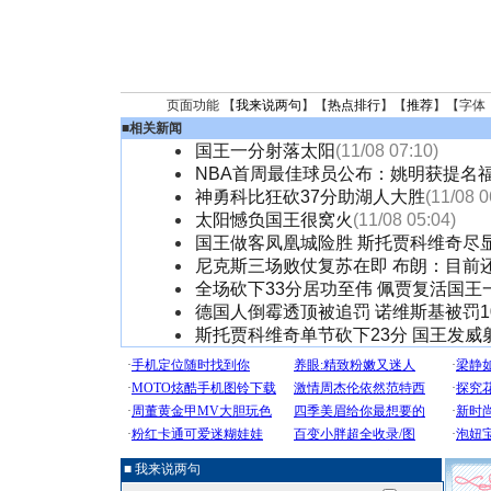
页面功能 【
我来说两句
】【
热点排行
】【
推荐
】【字体
■
相关新闻
国王一分射落太阳
(11/08 07:10)
NBA首周最佳球员公布：姚明获提名
神勇科比狂砍37分助湖人大胜
(11/08 0
太阳憾负国王很窝火
(11/08 05:04)
国王做客凤凰城险胜 斯托贾科维奇尽
尼克斯三场败仗复苏在即 布朗：目前
全场砍下33分居功至伟 佩贾复活国王
德国人倒霉透顶被追罚 诺维斯基被罚1
斯托贾科维奇单节砍下23分 国王发威
■ 我来说两句