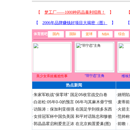
体育图吧
国内
国际
篮球
综合
NBA
“羽宁恋”主角
美少女库娃尴尬性事
维埃
热点新闻
·
朱家军欧战“保零球” 国足05收官战交白卷
·
姚明陷
·
白岩松:05年0-0的预言 06年与其麻木毋宁恨
·
麦蒂前
·
访陈涛：保加利亚很强 在国足学到很多东西
·
火箭主
·
女排冠军杯中国负美国 和平对话陈忠和惨败
·
范帅称
·
郭晶晶霍启刚爱意正浓 在北京购置爱巢(图)
·
前瞻：