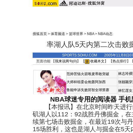
搜狐首页
>
体育频道
>
篮球世界
>
NBA
>
NBA动态
率湖人队5天内第二次击败
SPORTS.SOHU.COM 2005年11月8日0
页面功能 【
我来说两句(
0
)
】 【
收藏本文
】 【
热点排行
】
林志玲裸
范帅苦恼火箭唯麦蒂敢突破
大师杯组委会炮轰阿加西
张靓颖穿
鲁能申诉失败郑智全球禁赛
林忆莲女
NBA球迷专用的阅读器
手机
【本报讯】在北京时间昨天进行的
矶湖人以112：92战胜丹佛掘金，
续第七场击败掘金，在最近19次与
15场胜利，这也是湖人与掘金在5