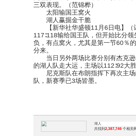
三双表现。（范锦桦）
太阳输国王窝火
湖人赢掘金干脆
【新华社华盛顿11月6日电】（
117∶118输给国王队，但开始比分
负，有点窝火，尤其是第一节60％的
分来。
当日另外两场比赛分别有杰克逊
的湖人队走大运，主场以112∶92大
尼克斯队在布朗指挥下再次主场献技
队，新赛季已3场皆墨。
共找到
2,387,746
个相关网