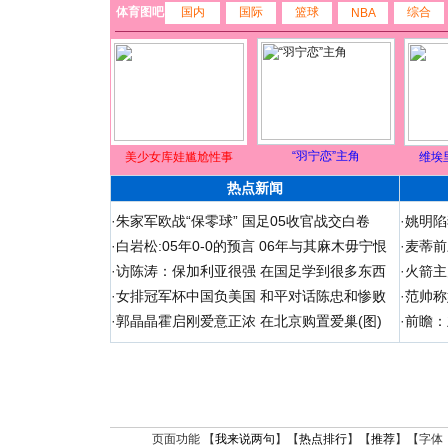
体育图吧
国内
国际
篮球
综合
NBA
“羽宁恋”主角
美少女库娃尴尬性事
维埃
热点新闻
·
朱家军欧战“保零球” 国足05收官战交白卷
·
姚明陷
·
白岩松:05年0-0的预言 06年与其麻木毋宁恨
·
麦蒂前
·
访陈涛：保加利亚很强 在国足学到很多东西
·
火箭主
·
女排冠军杯中国负美国 和平对话陈忠和惨败
·
范帅称
·
郭晶晶霍启刚爱意正浓 在北京购置爱巢(图)
·
前瞻：
页面功能 【
我来说两句
】【
热点排行
】【
推荐
】【字体