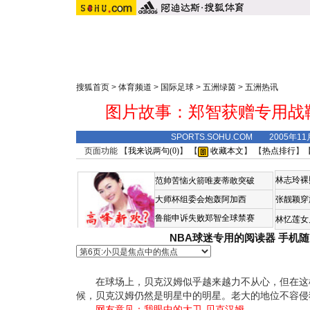
搜狐首页
>
体育频道
>
国际足球
>
五洲绿茵
>
五洲热讯
图片故事：郑智获赠专用战
SPORTS.SOHU.COM 2005年1
页面功能 【
我来说两句(
0
)
】 【
收藏本文
】 【
热点排行
】
林志玲裸
范帅苦恼火箭唯麦蒂敢突破
大师杯组委会炮轰阿加西
张靓颖穿
鲁能申诉失败郑智全球禁赛
林忆莲女
NBA球迷专用的阅读器
手机随
在球场上，贝克汉姆似乎越来越力不从心，但在这
候，贝克汉姆仍然是明星中的明星。老大的地位不容侵犯
网友意见：
我眼中的大卫-贝克汉姆