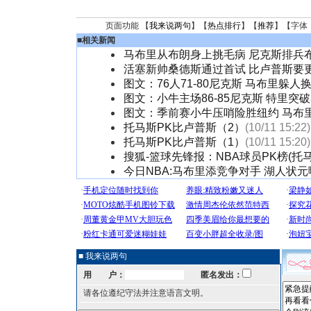
页面功能 【
我来说两句
】【
热点排行
】【
推荐
】【字体
■
相关新闻
马布里从布朗身上挑毛病 尼克斯排兵
活塞新帅桑德斯通过首试 比卢普斯要
图文：76人71-80尼克斯 马布里躲人
图文：小牛主场86-85尼克斯 特里突
图文：季前赛小牛压哨险胜纽约 马布
托马斯PK比卢普斯（2）
(10/11 15:22)
托马斯PK比卢普斯（1）
(10/11 15:20)
搜狐-篮球先锋报：NBA球员PK榜(托
今日NBA:马布里添竞争对手 湖人状
■ 我来说两句
用 户：
匿名发出：
请各位遵纪守法并注意语言文明。