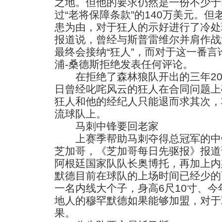
之地。但他的要求仍然是一份不少于
过“老将保障条款”的140万美元。
患为由，对于狂人的示好进行了冷处
报道说，曾经与斯普雷维尔并肩作战
最终会接纳“狂人”，而对于这一番
浦-桑德斯拒绝发表任何评论。
在拒绝了森林狼队开出的三年20
日曾经叱咤风云的狂人在合同问题上
狂人和他的经纪人只能退而求其次，
流球队上。
马刺中锋要回老家
上赛季帮助马刺夺得总冠军的中
芝加哥，《芝加哥每日先驱报》报道
阿根廷国家队队长奥博托，再加上内
默德目前在球队的上场时间已经少的
一名内线大个子，身高6尺10寸、今
地人的穆罕默德如果能够加盟，对于
果。