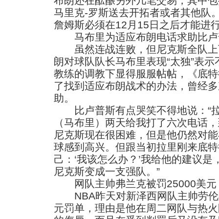
布朗还在酝酿另外几笔交易，其中包
马里克-罗斯送去开拓者或者其他队
詹姆斯必须在12月15日之后才能进
马布里为适应布朗电话求助比卢
虽然连战连败，但尼克斯全队上
朗对球队队长马布里表现“太独”表
教练的调教下显得服服帖帖，《底特
了找到适应布朗战术的办法，曾经多
助。
比卢普斯有点哭笑不得地说：“拉
（马布里）两天给我打了六次电话，
尼克斯现在很困难，但是他仍然对能
球感到高兴。但跟当初拉里刚来底特
己：‘我该怎么办？’我给他的建议
尼克斯变成一支强队。”
网队主帅弗兰克被罚25000美元
NBA昨天对新泽西网队主帅劳伦斯-
元罚单，理由是他在周二网队与热火