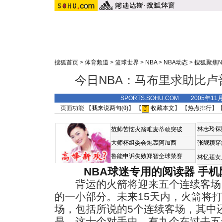
搜狐首页
>
体育频道
>
篮球世界
>
NBA
>
NBA动态
>
搜狐聚焦N
今日NBA：马布里求助比卢
SPORTS.SOHU.COM 2005年11
页面功能 【
我来说两句(
0
)
】 【
收藏本文
】 【
热点排行
】
林志玲裸
范帅苦恼火箭唯麦蒂敢突破
大师杯组委会炮轰阿加西
张靓颖穿
鲁能申诉失败郑智全球禁赛
林忆莲女
NBA球迷专用的阅读器
手机
背运的火箭将迎来五个连续客场
的一小部分。未来15天内，火箭将打
场，包括所说的5个连续客场，其中
是，这十个对手中，有九个在过去五