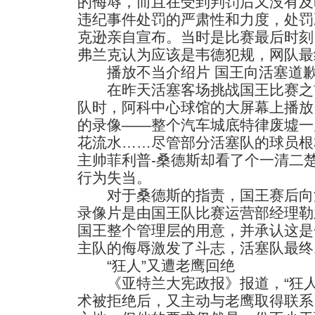
的侮辱，而且在受到判罚后又没有及
违纪事件处罚的严肃性和力度，处罚决
克逊亲自宣布。当时是比赛最后时刻
弗兰克认为应该是韦德犯规，网队最终
播放不当介绍片 国王向活塞道
在昨天活塞客场挑战国王比赛之
队时，阿科中心球馆的大屏幕上播放
的录像——整个汽车城底特律废墟一
花流水……尽管部分活塞队的球员根
主帅菲利普-桑德斯却看了个一清二
行为失当。
对于桑德斯的指责，国王赛后向
录像片是由国王队比赛运营部经理勒
国王整个管理层的用意，并承认这是
主队的侮辱激发了斗志，活塞队最终1
“狂人”又遭老鹰回绝
《亚特兰大宪政报》报道，“狂人
术被拒绝后，又主动与老鹰取得联系