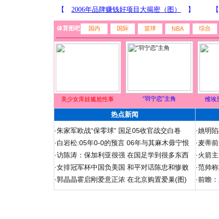
体育图吧
国内
国际
篮球
综合
NBA
“羽宁恋”主角
美少女库娃尴尬性事
维埃
热点新闻
·
朱家军欧战“保零球” 国足05收官战交白卷
·
姚明陷
·
白岩松:05年0-0的预言 06年与其麻木毋宁恨
·
麦蒂前
·
访陈涛：保加利亚很强 在国足学到很多东西
·
火箭主
·
女排冠军杯中国负美国 和平对话陈忠和惨败
·
范帅称
·
郭晶晶霍启刚爱意正浓 在北京购置爱巢(图)
·
前瞻：