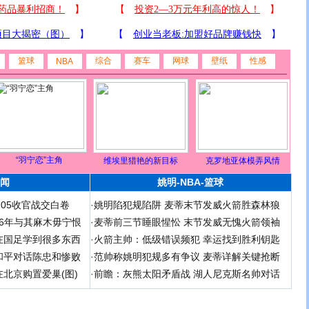
篮球
综合
赛车
网球
壁纸
性感
NBA
“羽宁恋”主角
维埃里猎艳的新目标
克罗地亚体模弄风情
闻
姚明-NBA-篮球
足05收官战交白卷
·
姚明陷犯规陷阱 麦蒂末节发威火箭胜森林狼
 06年与其麻木毋宁恨
·
麦蒂前三节睡眼惺忪 末节发威无愧火箭领袖
在国足学到很多东西
·
火箭主帅：低级错误频犯 幸运找到胜利钥匙
和平对话陈忠和惨败
·
范帅称姚明犯规多有争议 麦蒂详解关键抢断
北京购置爱巢(图)
·
前瞻：灰熊太阳矛盾战 湖人尼克斯名帅对话