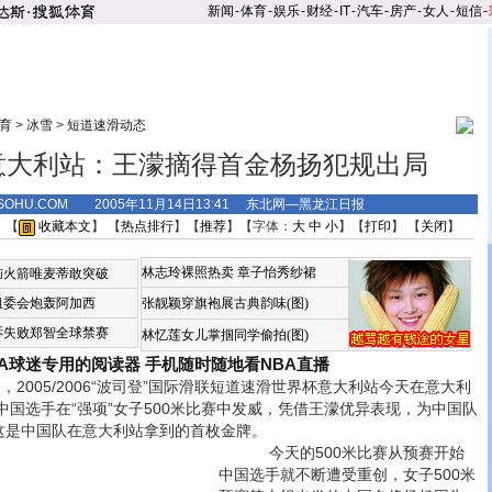
新闻
-
体育
-
娱乐
-
财经
-
IT
-
汽车
-
房产
-
女人
-
短信
-
育
>
冰雪
>
短道速滑动态
意大利站：王濛摘得首金杨扬犯规出局
.SOHU.COM 2005年11月14日13:41 东北网—黑龙江日报
 【
收藏本文
】 【
热点排行
】【
推荐
】【字体：
大
中
小
】【
打印
】 【
关闭
】
林志玲裸照热卖
章子怡秀纱裙
恼火箭唯麦蒂敢突破
组委会炮轰阿加西
张靓颖穿旗袍展古典韵味(图)
诉失败郑智全球禁赛
林忆莲女儿掌掴同学偷拍(图)
BA球迷专用的阅读器
手机随时随地看NBA直播
2005/2006“波司登”国际滑联短道速滑世界杯意大利站今天在意大利
国选手在“强项”女子500米比赛中发威，凭借王濛优异表现，为中国队
，这是中国队在意大利站拿到的首枚金牌。
今天的500米比赛从预赛开始
中国选手就不断遭受重创，女子500米