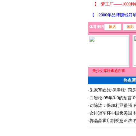
体育图吧
国内
国际
美少女库娃尴尬性事
热点新
·
朱家军欧战“保零球” 国
·
白岩松:05年0-0的预言
·
访陈涛：保加利亚很强 
·
女排冠军杯中国负美国 
·
郭晶晶霍启刚爱意正浓 在