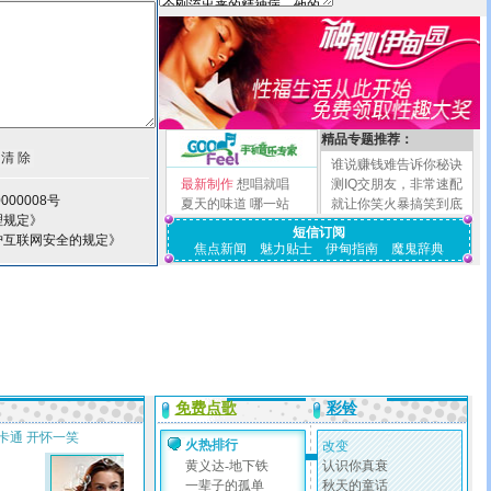
精品专题推荐：
谁说赚钱难告诉你秘诀
最新制作
想唱就唱
测IQ交朋友，非常速配
000008号
夏天的味道
哪一站
就让你笑火暴搞笑到底
理规定》
短信订阅
护互联网安全的规定》
焦点新闻
魅力贴士
伊甸指南
魔鬼辞典