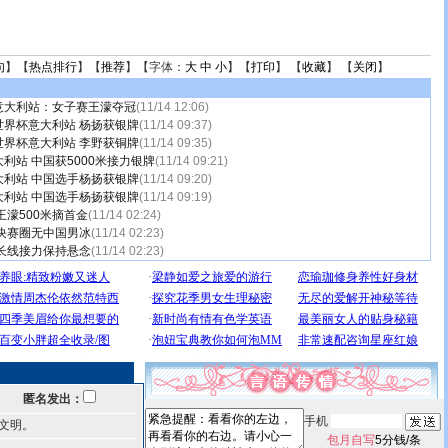
句
】【
热点排行
】【
推荐
】【字体：
大
中
小
】【
打印
】 【
收藏
】 【
关闭
】
意大利站：女子赛王濛夺冠
(11/14 12:06)
界杯意大利站 杨扬获银牌
(11/14 09:37)
界杯意大利站 李野获铜牌
(11/14 09:35)
利站 中国获5000米接力银牌
(11/14 09:21)
利站 中国选手杨扬获银牌
(11/14 09:20)
利站 中国选手杨扬获银牌
(11/14 09:19)
王濛500米摘首金
(11/14 02:24)
决赛圈无中国男冰
(11/14 02:23)
长线接力保持悬念
(11/14 02:23)
匿名发出：
手机
文明。
包月自写
5分钱/条