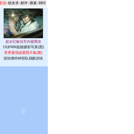
彩信
-
校友录
-
邮件
-
搜索
-
BBS
19岁MM超靓摄影写真(图)
世界最强波霸照片集(图)
抓拍俄特种部队残酷训练