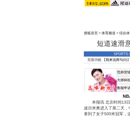
搜狐首页
>
体育频道
>
综合体
短道速滑
SPORTS
页面功能 【
我来说两句(
0
)
】
范帅苦
大师杯
鲁能申
N
本报讯 北京时间13日，
波尔米奥进入了第二天，中
拿到了女子500米冠军