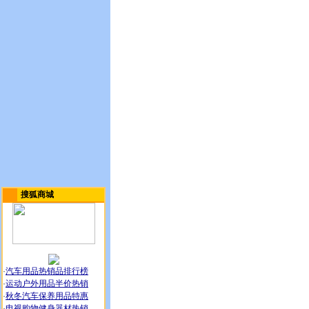
搜狐商城
·
汽车用品热销品排行榜
·
运动户外用品半价热销
·
秋冬汽车保养用品特惠
·
电视购物健身器材热销