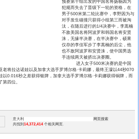
预赛第十组出发的中国名将扬杨因为
犯规而失去了晋级下一轮的资格，在
男子500米第二轮比赛中，李野因为与
对手发生碰撞只获得小组第三而被淘
汰，在随后进行的1/4决赛中，李蒿楠
不敌美国名将阿波罗和韩国名将安贤
洙，无缘半决赛，在半决赛中，硕果
仅存的李佳军步了李蒿楠的后尘，他
也不敌阿波罗和安贤洙，使中国男选
手连续两天被挤出决赛圈。
进入女子500米决赛的是中国
老将拉达诺娃以及加拿大选手罗博尔格·卡莉娜，最终王濛以44秒070
以0.016秒之差获得银牌，加拿大选手罗博尔格·卡莉娜获得铜牌，而
了第四位。
共找到
14,372,414
个相关网页.