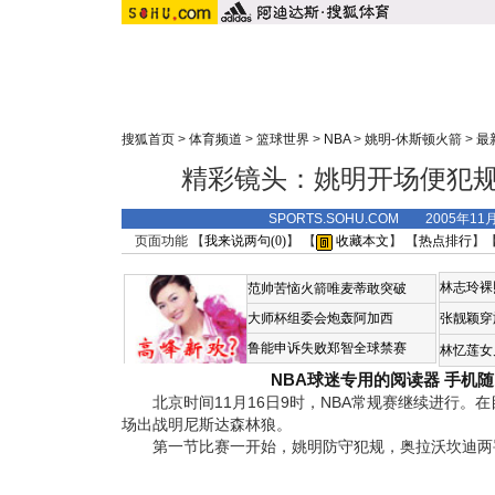
搜狐首页
>
体育频道
>
篮球世界
>
NBA
>
姚明-休斯顿火箭
>
最
精彩镜头：姚明开场便犯规
SPORTS.SOHU.COM 2005年11
页面功能 【
我来说两句(
0
)
】 【
收藏本文
】 【
热点排行
】
林志玲裸
范帅苦恼火箭唯麦蒂敢突破
大师杯组委会炮轰阿加西
张靓颖穿
鲁能申诉失败郑智全球禁赛
林忆莲女
NBA球迷专用的阅读器
手机随
北京时间11月16日9时，NBA常规赛继续进行。
场出战明尼斯达森林狼。
第一节比赛一开始，姚明防守犯规，奥拉沃坎迪两