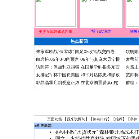
“羽宁恋”主角
美少女库娃尴尬性事
维埃
热点新闻
·
朱家军欧战“保零球” 国足05收官战交白卷
·
姚明陷
·
白岩松:05年0-0的预言 06年与其麻木毋宁恨
·
麦蒂前
·
访陈涛：保加利亚很强 在国足学到很多东西
·
火箭主
·
女排冠军杯中国负美国 和平对话陈忠和惨败
·
范帅称
·
郭晶晶霍启刚爱意正浓 在北京购置爱巢(图)
·
前瞻：
页面功能 【
我来说两句
】【
热点排行
】【
推荐
】【字体
■
相关新闻
姚明不敌“水货状元” 森林狼开场战术
图文：火箭战胜森林狼 姚明篮下勾手