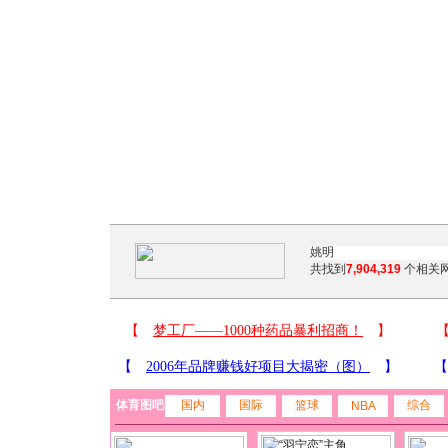
共找到
7,904,319
个相关网
体育图吧
国内
国际
篮球
综合
NBA