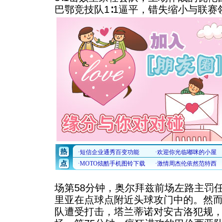
巴鄂竞技队1∶1逼平，错失缩小与联
场第58分钟，奥尔拜兹前场左路主罚
里亚在点球点附近头球攻门中的。然
队遭受打击，塔兰蒂诺对安古洛犯规