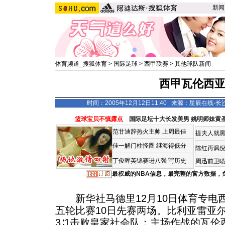
新闻
体育频道_搜狐体育
>
国际足球
>
西甲联赛
>
其他球队新闻
西甲瓦伦西
时间：2005年12月12日11:40 来源：星辰在线-
篮球宝贝不慎露点
国际足坛十大长发美男
姚明师妹黄
范甘迪辞热火主帅
上周最佳
提夫人就黑
佳一解门柱怪圈
继海得低分
陈红再讽
丁俊晖英锦赛进八强 写历史
周迅前卫喷
最权威的NBA信息，最完整的官方数据，
新华社马德里12月10日体育专电
五轮比赛10日先赛两场。比利亚雷亚
3∶1击败皇家社会队；主场作战的瓦