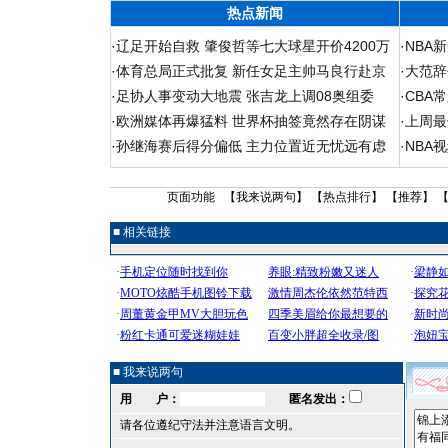
热点新闻
·
辽足开始自救 肇俊哲等七大球星开价4200万
·
NBA
·
体育总局正式批复 新任女足主帅马良行赴京
·
大范辞
·
足协人事变动大地震 张吉龙上调08奥组委
·
CBA
·
欧洲媒体再爆猛料 世界杯抽签竟然存在阴谋
·
上周最
·
孙继海赛后得分偏低 主力位置近无忧远有虑
·
NBA
页面功能 【
我来说两句
】 【
热点排行
】 【
推荐
】 
■ 相关链接
■ 我来说两句
用 户：
匿名发出：
请各位遵纪守法并注意语言文明。