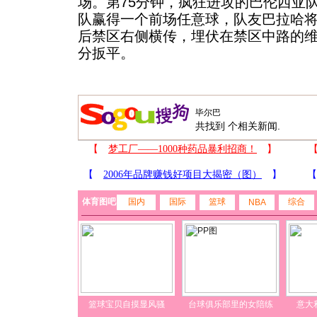
场。第75分钟，疯狂进攻的巴伦西亚
队赢得一个前场任意球，队友巴拉哈
后禁区右侧横传，埋伏在禁区中路的
分扳平。
共找到
个相关新闻.
体育图吧
国内
国际
篮球
综合
NBA
篮球宝贝自摸显风骚
台球俱乐部里的女陪练
意大