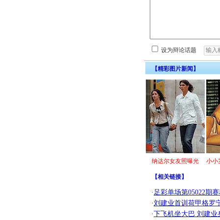
设为辩论话题
【精彩图片新闻】
纳达尔女友照曝光
小小
【
相关链接
】
·
足彩单场第05022
·
刘建业首训荷甲格罗
·
下飞机坐大巴 刘建