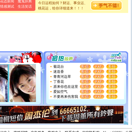
花边新闻
魔鬼辞典
[元旦]
当我狠下心扭头离去那一刻，你在我身后无助地哭
今日运程如何？财运、事业运、
情感测试
生活笑话
泣，这痛楚让我明白我多么爱你。我转身抱住你：这猪不
桃花运，给你详细道来！！！
卖了。水晶之恋祝你新年快乐。
[春节]
风柔雨润好月圆，半岛铁盒伴身边，每日尽显开心
颜！冬去春来似水如烟，劳碌人生需尽欢！听一曲轻歌，
道一声平安！新年吉祥万事如愿
[春节]
传说薰衣草有四片叶子：第一片叶子是信仰，第二
片叶子是希望，第三片叶子是爱情，第四片叶子是幸运。
送你一棵薰衣草，愿你新年快乐！
[圣诞节]
圣诞节到了，想想没什么送给你的，又不打算给
你太多，只有给你五千万：千万快乐！千万要健康！千万
要平安！千万要知足！千万不要忘记我！
[圣诞节]
不只这样的日子才会想起你,而是这样的日子才
菊花台
能正大光明地骚扰你,告诉你,圣诞要快乐!新年要快乐!天
迷迭香
天都要快乐噢!
青青河边草
[圣诞节]
奉上一颗祝福的心,在这个特别的日子里,愿幸福,
丁香花
如意,快乐,鲜花,一切美好的祝愿与你同在.圣诞快乐!
原来你也在这里
[元旦]
看到你我会触电；看不到你我要充电；没有你我会
爱如空气
断电。爱你是我职业，想你是我事业，抱你是我特长，吻
不要再来伤害我
你是我专业！水晶之恋祝你新年快乐
[元旦]
如果上天让我许三个愿望，一是今生今世和你在一
起；二是再生再世和你在一起；三是三生三世和你不再分
离。水晶之恋祝你新年快乐
[元旦]
当我狠下心扭头离去那一刻，你在我身后无助地哭
泣，这痛楚让我明白我多么爱你。我转身抱住你：这猪不
卖了。水晶之恋祝你新年快乐。