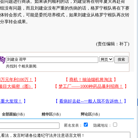
会问题进行商谈。如果谈判顺利的话，刘建业将在明年夏天再赴荷
组没有问题，而且刘建业没有严重的伤病的话，格罗宁根队将在下赛
体转会形式，可能是委托培养模式，如果刘建业从格罗宁根队再次转
分享转会成果。
(责任编辑：补丁)
共找到
个相关新闻.
全部跟贴
(
0
条)
精华区
(
0
条)
辩论区
(
0
条)
匿名发表：
隐藏地址：