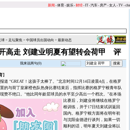
新闻
-
体育
-
娱乐
-
财经
-
IT
-
汽车
-
房产
-
女人
-
TV
-
chi
足球
>
足坛聚焦
>
中国球员出国动向
>
最新动态
开高走 刘建业明夏有望转会荷甲
评
我来说两句(
0
)
育
】
“GREAT！这孩子太棒了。”北京时间12月14日凌晨4点，在格罗
置的与荷丁皇家橙色队热身比赛结束后，指挥比赛的格罗宁根青年队
现赞不绝口。
“他比同年龄层球员的水平至少高出一个档次。”在本场
比赛后，刘建业将继续在格罗宁
根训练，并于17日结束试训返回
国内。格罗宁根方面将在明年初
与沈阳金德进行谈判，如果一切
顺利的话，明年夏天刘建业将以