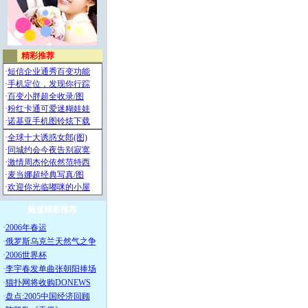
频道精彩推荐
·
2006年春运
·
俄罗斯乌克兰天然气之争
·
2006世界杯
·
李宇春发单曲张朝阳捧场
·
猫扑网将收购DONEWS
·
盘点:2005中国经济回顾