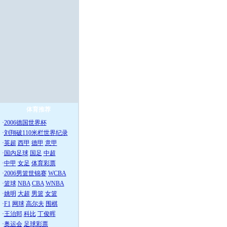
体育推荐
·
2006德国世界杯
·
刘翔破110米栏世界纪录
·
英超
西甲
德甲
意甲
·
国内足球
国足
中超
·
中甲
女足
体育彩票
·
2006男篮世锦赛
WCBA
·
篮球
NBA
CBA
WNBA
·
姚明
大超
男篮
女篮
·
F1
网球
高尔夫
围棋
·
王治郅
科比
丁俊晖
·
奥运会
足球彩票