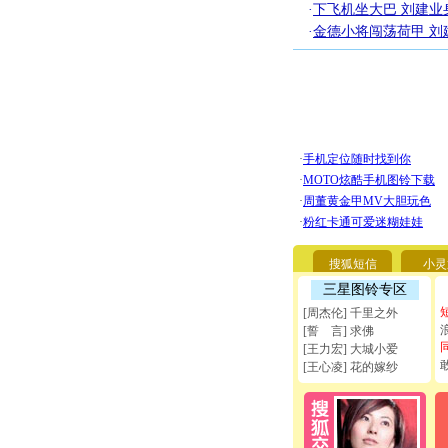
·
下飞机坐大巴 刘建
·
金德小将闯荡荷甲 
搜狐短信
小灵
三星图铃专区
[周杰伦] 千里之外
[誓 言] 求佛
[王力宏] 大城小爱
[王心凌] 花的嫁纱