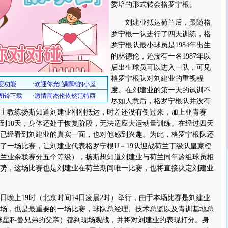
委培的形式转会格罗宁根。
刘建业抵达荷兰后，跟随格
罗宁根一队进行了四天训练，格
罗宁根队最小球员是1984年出生
的林德伦，还没有一名1987年以
后出生球员可以进入一队，可见
格罗宁根队对刘建业的重视程
度。在刘建业的第一天的试训不
尽如人意后，格罗宁根队并没有
主教练扬斯知道刘建业刚刚抵达，时差还没有倒过来，加上亚青赛
到10天，身体还处于恢复阶段，无法适应大运动量训练。在经过四天
已经看到刘建业的真实一面，也对他感到兴趣。为此，格罗宁根队还
了一场比赛，让刘建业代表格罗宁根U－19队迎战荷兰丁级队皇家橙
兰业余联赛分五个等级），扬斯想知道刘建业与荷兰同年龄组球员相
势，这场比赛也是刘建业在荷兰期间唯一比赛，也将直接决定刘建业
晚上19时（北京时间14日凌晨2时）举行，由于本场比赛是刘建业
场，也是最重要的一场比赛，球队总经理、技术总监以及青训基地总
球星科曼兄弟的父亲）都到现场观战，并将对刘建业的表现打分。身