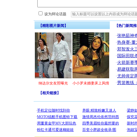
设为辩论话题
【精彩图片新闻】
【热门新闻推
·
张艳茹神
·
热身赛-董
·
郑智发火三
·
国际田联
·
火箭新赛
·
易建联取
·
尤帅肯定
·
男篮教练
纳达尔女友照曝光
小小罗未婚妻床上风情
【
相关链接
】
[圣诞节]
你太多，