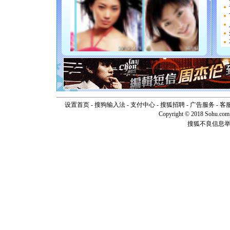
[圣诞节]
如意,快乐
[元旦]
看
断电。爱
你是我专
[元旦]
如
起；二是
离。水晶
[元旦]
当
泣，这痛
卖了。水
[春节]
风
设置首页
-
搜狗输入法
-
支付中心
-
搜狐招聘
-
广告服务
-
客
颜！冬去
Copyright © 2018 Sohu.com I
道一声平
搜狐不良信息
[春节]
传
片叶子是
送你一棵