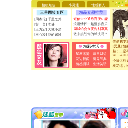
要平安！
[圣诞节]
搜狐短信
小灵通
性感丽人
能正大光明
三星图铃专区
精品专题推荐
天都要快
短信企业通秀百变功能
[周杰伦] 千里之外
[圣诞节]
浪漫情怀一起漫步音乐
[誓 言] 求佛
如意,快乐
同城约会今夜告别寂寞
[元旦]
看
[王力宏] 大城小爱
敢来挑战你的球技吗？
断电。爱
[王心凌] 花的嫁纱
你是我专
[元旦]
如
精彩生活
起；二是
离。水晶
星座运势
每日财运
[元旦]
当
花边新闻
魔鬼辞典
今日运程
泣，这痛
情感测试
生活笑话
桃花运，
卖了。水
[春节]
风
颜！冬去
道一声平
[春节]
传
片叶子是
送你一棵
[圣诞节]
你太多，
要平安！
[圣诞节]
能正大光明
天都要快