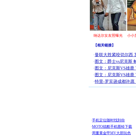
纳达尔女友照曝光
小小
【
相关链接
】
·
曼联大胜紧咬切尔西 
·
图文：爵士vs尼克斯
·
图文：尼克斯VS雄鹿 
·
图文：尼克斯VS雄鹿 
·
特里-罗宾逊成都许愿