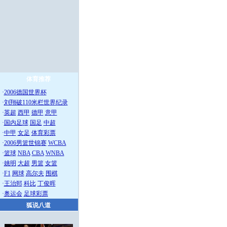
体育推荐
·
2006德国世界杯
·
刘翔破110米栏世界纪录
·
英超
西甲
德甲
意甲
·
国内足球
国足
中超
·
中甲
女足
体育彩票
·
2006男篮世锦赛
WCBA
·
篮球
NBA
CBA
WNBA
·
姚明
大超
男篮
女篮
·
F1
网球
高尔夫
围棋
·
王治郅
科比
丁俊晖
·
奥运会
足球彩票
狐说八道