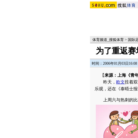
体育频道_搜狐体育
>
国际
为了重返赛
时间：2006年01月03日16:08
【
来源：上海《青
昨天，
欧文
拄着双
乐观，还在《泰晤士报
上周六与热刺的比赛