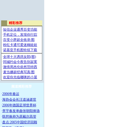
频道精彩推荐
·
2006年春运
·
海协会会长汪道涵逝世
·
2006年德国足球世界杯
·
李宇春发单曲张朝阳捧场
·
联想换帅为原戴尔高管
·
盘点:2005中国经济回顾