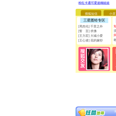
搜狐短信
小灵
三星图铃专区
[周杰伦] 千里之外
[誓 言] 求佛
[王力宏] 大城小爱
[王心凌] 花的嫁纱