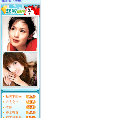
·
陈凯歌《无极》
秋天不回来
月亮之上
求佛
香水有毒
死了都要爱