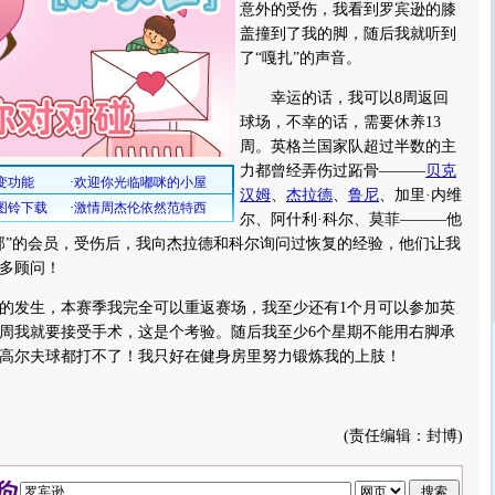
意外的受伤，我看到罗宾逊的膝
盖撞到了我的脚，随后我就听到
了“嘎扎”的声音。
幸运的话，我可以8周返回
球场，不幸的话，需要休养13
周。英格兰国家队超过半数的主
力都曾经弄伤过跖骨———
贝克
汉姆
、
杰拉德
、
鲁尼
、加里·内维
尔、阿什利·科尔、莫菲———他
部”的会员，受伤后，我向杰拉德和科尔询问过恢复的经验，他们让我
多顾问！
发生，本赛季我完全可以重返赛场，我至少还有1个月可以参加英
周我就要接受手术，这是个考验。随后我至少6个星期不能用右脚承
高尔夫球都打不了！我只好在健身房里努力锻炼我的上肢！
(责任编辑：封博)