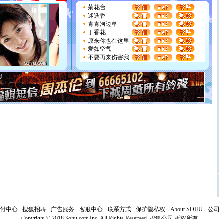
菊花台
[圣诞节]
奉上一颗祝福的心,在这个特别的日子里,愿幸福,
迷迭香
如意,快乐,鲜花,一切美好的祝愿与你同在.圣诞快乐!
青青河边草
[元旦]
看到你我会触电；看不到你我要充电；没有你我会
丁香花
断电。爱你是我职业，想你是我事业，抱你是我特长，吻
原来你也在这里
你是我专业！水晶之恋祝你新年快乐
爱如空气
[元旦]
如果上天让我许三个愿望，一是今生今世和你在一
不要再来伤害我
起；二是再生再世和你在一起；三是三生三世和你不再分
离。水晶之恋祝你新年快乐
[元旦]
当我狠下心扭头离去那一刻，你在我身后无助地哭
泣，这痛楚让我明白我多么爱你。我转身抱住你：这猪不
卖了。水晶之恋祝你新年快乐。
[春节]
风柔雨润好月圆，半岛铁盒伴身边，每日尽显开心
颜！冬去春来似水如烟，劳碌人生需尽欢！听一曲轻歌，
道一声平安！新年吉祥万事如愿
[春节]
传说薰衣草有四片叶子：第一片叶子是信仰，第二
片叶子是希望，第三片叶子是爱情，第四片叶子是幸运。
送你一棵薰衣草，愿你新年快乐！
付中心
-
搜狐招聘
-
广告服务
-
客服中心
-
联系方式
-
保护隐私权
-
About SOHU
-
公
Copyright © 2018 Sohu.com Inc. All Rights Reserved.
搜狐公司
版权所有