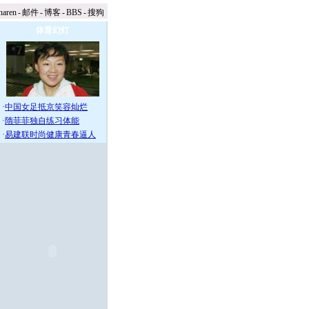
naren
-
邮件
-
博客
-
BBS
-
搜狗
体育幻灯
·
中国女足抵京笑容灿烂
·
隋菲菲独自练习体能
·
易建联时尚健康青春逼人