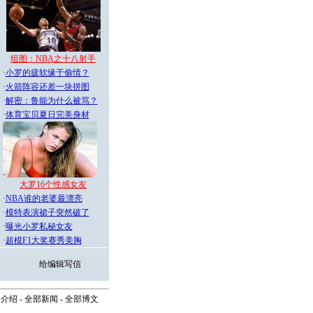
组图：NBA之十八射手
·
小罗的疲软缘于偷情？
·
火箭阵容还差一块拼图
·
解密：鲁能为什么被骂？
·
体育宝贝夏日完美身材
大罗16个性感女友
·
NBA谁的老婆最漂亮
·
模特表演裙子突然破了
·
曝光小罗私秘女友
·
超模F1大奖赛秀美胸
给编辑写信
司介绍
-
全部新闻
-
全部博文