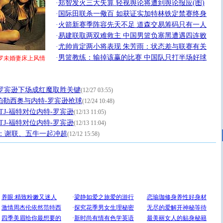
·
郑智发火三大失算 轻视舆论将遭到舆论报应(图)
·
国际田联杀一儆百 如获证实加特林铁定禁赛终身
·
火箭新赛季阵容先天不足 道森交易筹码只有一人
·
易建联取两双难救主 中国男篮负塞黑遭遇四连败
·
尤帅肯定两小将表现 朱芳雨：状态差与联赛有关
·
男篮教练：输掉该赢的比赛 中国队只打半场好球
罗未婚妻床上风情
罗宾逊下场成红魔取胜关键
(12/27 03:55)
 帕勒西奥与内特-罗宾逊抢球
(12/24 10:48)
TJ-福特对位内特-罗宾逊
(12/13 11:05)
TJ-福特对位内特-罗宾逊
(12/13 11:04)
：谢联、五牛一起冲超
(12/12 15:58)
[圣诞节]
圣诞节到了，想想没什么送给你的，又不打算给
你太多，只有给你五千万：千万快乐！千万要健康！千万