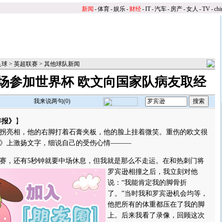
新闻
-
体育
-
娱乐
-
财经
-
IT
-
汽车
-
房产
-
女人
-
TV
-
chi
足球
>
英超联赛
>
其他球队新闻
场参加世界杯 欧文向国家队病友取经
我来说两句(
0
)
年报》
】
拐亮相，他的右脚打着石膏夹板，他的脸上挂着微笑。重伤的欧文很
》上激扬文字，细说自己的受伤心情———
，还有5秒钟就要中场休息，但我就是那么不走运。
在和热刺门将
罗宾逊相撞之后，我立刻对他
说：“我能肯定我的脚骨折
了。”当时我和罗宾逊机会均等，
他把所有的体重都压在了我的脚
上。后来我看了录像，回顾这次