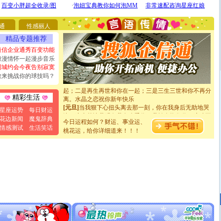
要平安！千万要知足！千万不要忘记我！
[圣诞节]
不只这样的日子才会想起你,而是这样的日子才
能正大光明地骚扰你,告诉你,圣诞要快乐!新年要快乐!天
通
性感丽人
天都要快乐噢!
[圣诞节]
奉上一颗祝福的心,在这个特别的日子里,愿幸福,
精品专题推荐
如意,快乐,鲜花,一切美好的祝愿与你同在.圣诞快乐!
短信企业通秀百变功能
[元旦]
看到你我会触电；看不到你我要充电；没有你我会
浪漫情怀一起漫步音乐
断电。爱你是我职业，想你是我事业，抱你是我特长，吻
同城约会今夜告别寂寞
你是我专业！水晶之恋祝你新年快乐
敢来挑战你的球技吗？
[元旦]
如果上天让我许三个愿望，一是今生今世和你在一
起；二是再生再世和你在一起；三是三生三世和你不再分
离。水晶之恋祝你新年快乐
精彩生活
[元旦]
当我狠下心扭头离去那一刻，你在我身后无助地哭
星座运势
每日财运
泣，这痛楚让我明白我多么爱你。我转身抱住你：这猪不
花边新闻
魔鬼辞典
卖了。水晶之恋祝你新年快乐。
今日运程如何？财运、事业运、
情感测试
生活笑话
[春节]
风柔雨润好月圆，半岛铁盒伴身边，每日尽显开心
桃花运，给你详细道来！！！
颜！冬去春来似水如烟，劳碌人生需尽欢！听一曲轻歌，
道一声平安！新年吉祥万事如愿
[春节]
传说薰衣草有四片叶子：第一片叶子是信仰，第二
片叶子是希望，第三片叶子是爱情，第四片叶子是幸运。
送你一棵薰衣草，愿你新年快乐！
[圣诞节]
圣诞节到了，想想没什么送给你的，又不打算给
你太多，只有给你五千万：千万快乐！千万要健康！千万
要平安！千万要知足！千万不要忘记我！
[圣诞节]
不只这样的日子才会想起你,而是这样的日子才
能正大光明地骚扰你,告诉你,圣诞要快乐!新年要快乐!天
天都要快乐噢!