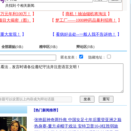
共找到
个相关新闻.
全部跟贴
(
0
条)
精华区
(
0
条)
辩论区
(
0
条)
匿名发表：
隐藏地址：
【热门新闻推荐】
·
张艳茹神奇两扑救 中国女足七年后重登亚洲之巅
·
热身赛-董方卓帽子戏法 安特卫普10-0狂胜弱旅