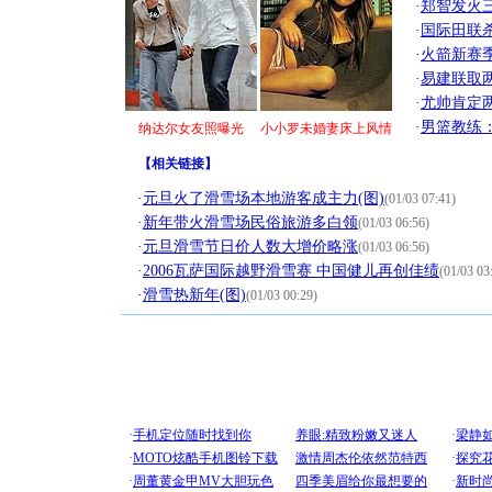
·
郑智发火三
·
国际田联
·
火箭新赛
·
易建联取
·
尤帅肯定
·
男篮教练
纳达尔女友照曝光
小小罗未婚妻床上风情
【
相关链接
】
·
元旦火了滑雪场本地游客成主力(图)
(01/03 07:41)
·
新年带火滑雪场民俗旅游多白领
(01/03 06:56)
·
元旦滑雪节日价人数大增价略涨
(01/03 06:56)
·
2006瓦萨国际越野滑雪赛 中国健儿再创佳绩
(01/03 03
·
滑雪热新年(图)
(01/03 00:29)
[圣诞节]
你太多，