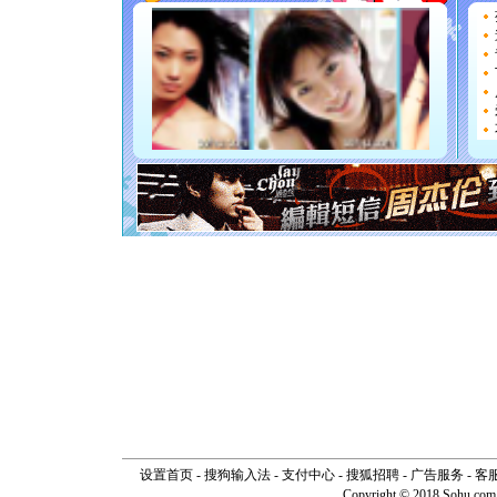
天都要快
[圣诞节]
如意,快乐
[元旦]
看
断电。爱
你是我专
[元旦]
如
起；二是
离。水晶
[元旦]
当
泣，这痛
卖了。水
[春节]
风
颜！冬去
道一声平
[春节]
传
片叶子是
送你一棵
设置首页
-
搜狗输入法
-
支付中心
-
搜狐招聘
-
广告服务
-
客
Copyright © 2018 Sohu.com I