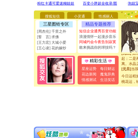
要平安！
[圣诞节]
能正大光明
搜狐短信
小灵通
性感丽人
天都要快
三星图铃专区
精品专题推荐
[圣诞节]
如意,快乐
短信企业通秀百变功能
[周杰伦] 千里之外
[元旦]
看
浪漫情怀一起漫步音乐
[誓 言] 求佛
断电。爱
同城约会今夜告别寂寞
[王力宏] 大城小爱
你是我专
敢来挑战你的球技吗？
[王心凌] 花的嫁纱
[元旦]
如
起；二是
精彩生活
离。水晶
[元旦]
当
星座运势
每日财运
泣，这痛
花边新闻
魔鬼辞典
今日运程
卖了。水
情感测试
生活笑话
桃花运，
[春节]
风
颜！冬去
道一声平
[春节]
传
片叶子是
送你一棵
[圣诞节]
你太多，
要平安！
[圣诞节]
能正大光明