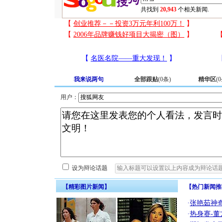
共找到
20,943
个相关新闻.
我来说两句
全部跟贴
(
0
条)
精华区
(
0
用户：
设为辩论话题
【精彩图片新闻】
【热门新闻推
·
张艳茹神
·
热身赛-董