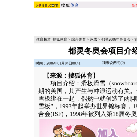
新
体育频道_搜狐体育
>
综合体育
>
冰雪
>
都灵2006年冬奥会
>
都灵冬奥会项目介
我来说两句(
0
)
时间：2006年01月04日00:41
【
来源：搜狐体育
】
项目介绍：滑板滑雪（snowboardi
期的美国，其产生与冲浪运动有关。舍
雪板绑在一起，偶然中就创造了两脚
雪板”，1993年起举办世界锦标赛，
合会(ISF)，1998年被列入第18