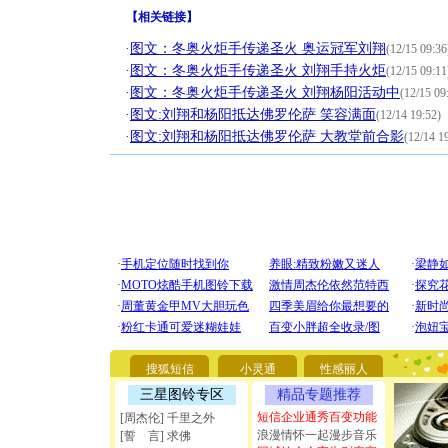
【
相关链接
】
·
图文：冬奥火炬手传递圣火 奥运冠军刘翔
(12/15 09:36
·
图文：冬奥火炬手传递圣火 刘翔手持火炬
(12/15 09:11
·
图文：冬奥火炬手传递圣火 刘翔杨阳活动中
(12/15 09
·
图文:刘翔和杨阳抵达佛罗伦萨 笑容满面
(12/14 19:52)
·
图文:刘翔和杨阳抵达佛罗伦萨 大教堂前合影
(12/14 1
[圣诞节]
你太多，
搜狐短信
小灵通
性感丽人
要平安！
[圣诞节]
三星图铃专区
精品专题推荐
能正大光明
短信企业通秀百变功能
[周杰伦] 千里之外
天都要快
浪漫情怀一起漫步音乐
[誓 言] 求佛
[圣诞节]