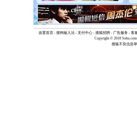
你是我专
[元旦]
如
起；二是
离。水晶
[元旦]
当
泣，这痛
卖了。水
设置首页
-
搜狗输入法
-
支付中心
-
搜狐招聘
-
广告服务
-
客
[春节]
风
Copyright © 2018 Sohu.com I
颜！冬去
搜狐不良信息
道一声平
[春节]
传
片叶子是
送你一棵