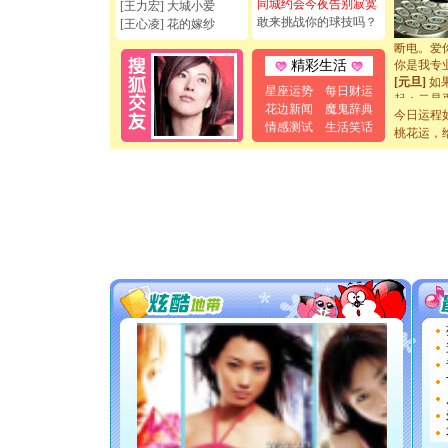
同城约会今夜告别寂寞
[王力宏] 大城小爱
如意,快乐
敢来挑战你的球技吗？
[王心凌] 花的嫁纱
[元旦]
看
断电。爱
你是我专
精彩生活
[元旦]
如
星座运势
每日财运
起；二是
花边新闻
魔鬼辞典
离。水晶
今日运程
情感测试
生活笑话
[元旦]
当
桃花运，
泣，这痛
卖了。水
[春节]
风
颜！冬去
道一声平
[春节]
传
片叶子是
送你一棵
[圣诞节]
你太多，
要平安！
[圣诞节]
能正大光明
天都要快
[圣诞节]
如意,快乐
[元旦]
看
断电。爱