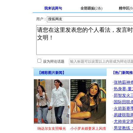
我来说两句
全部跟贴
(
2
条)
精华区
(
0
用户：
设为辩论话题
【精彩图片新闻】
【热门新闻推
·
张艳茹神
·
热身赛-董
·
郑智发火三
·
国际田联
·
火箭新赛
·
易建联取
·
尤帅肯定
·
男篮教练
纳达尔女友照曝光
小小罗未婚妻床上风情