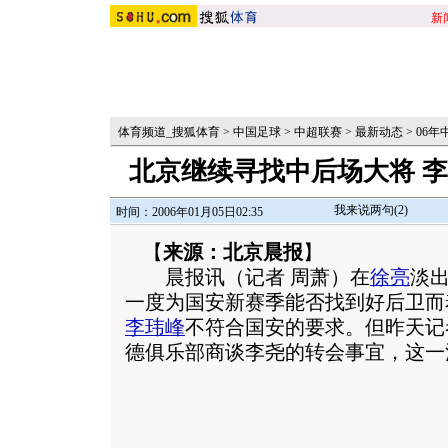
新
体育频道_搜狐体育
>
中国足球
>
中超联赛
>
最新动态
>
06年
北京继续寻找中后场大将 
我来说两句(
2
)
时间：2006年01月05日02:35
【
来源：北京晨报
】
晨报讯（记者 周萧）在
徐亮
淡
一度为国安新赛季能否找到好后卫而
李玮峰
不符合国安的要求。但昨天记
德俱乐部商谈李尧的转会事宜，这一