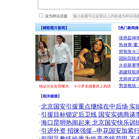
设为辩论话题
【精彩图片新闻】
【热门新闻推
·
张艳茹神
·
热身赛-董
·
郑智发火三
·
国际田联
·
火箭新赛
·
易建联取
·
尤帅肯定
·
男篮教练
纳达尔女友照曝光
小小罗未婚妻床上风情
【
相关链接
】
·
北京国安引援重点继续在中后场 实
·
引援目标锁定后卫线 国安实德商谈
·
海口昆明热闹起来 北京国安快乐训
·
引进外资 招徕强援--申花国安加紧
·
前国足教练哈恩为徐亮牵线荷甲 不