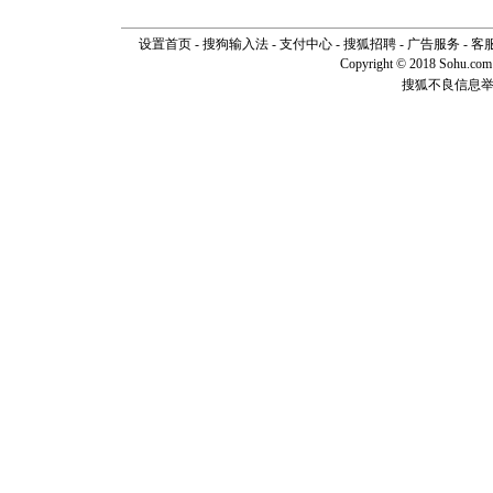
道一声平
[春节]
传
设置首页
-
搜狗输入法
-
支付中心
-
搜狐招聘
-
广告服务
-
客
片叶子是
Copyright © 2018 Sohu.com I
送你一棵
搜狐不良信息