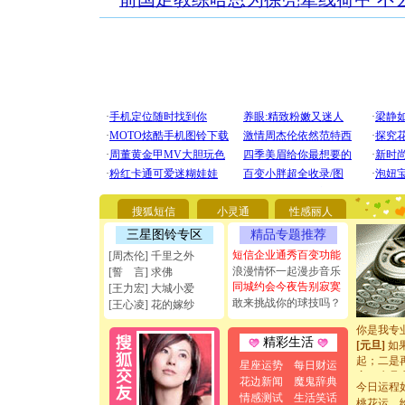
[圣诞节]
你太多，
要平安！
搜狐短信
小灵通
性感丽人
[圣诞节]
能正大光明
三星图铃专区
精品专题推荐
天都要快
短信企业通秀百变功能
[周杰伦] 千里之外
[圣诞节]
浪漫情怀一起漫步音乐
[誓 言] 求佛
如意,快乐
同城约会今夜告别寂寞
[王力宏] 大城小爱
[元旦]
看
敢来挑战你的球技吗？
[王心凌] 花的嫁纱
断电。爱
你是我专
[元旦]
如
精彩生活
起；二是
星座运势
每日财运
离。水晶
花边新闻
魔鬼辞典
[元旦]
当
今日运程
情感测试
生活笑话
泣，这痛
桃花运，