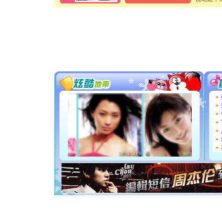
卖了。水
[春节]
风
颜！冬去
道一声平
[春节]
传
片叶子是
送你一棵
[圣诞节]
你太多，
要平安！
[圣诞节]
能正大光明
天都要快
[圣诞节]
如意,快乐
[元旦]
看
断电。爱
你是我专
[元旦]
如
起；二是
离。水晶
[元旦]
当
泣，这痛
卖了。水
[春节]
风
颜！冬去