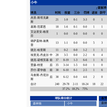
小牛
┌篮板球
球员
时间
投篮
三分
罚球
进攻
防守
杰里-斯塔克豪
21
1-9
0-1
3-3
0
1
斯
基斯-范霍恩
18
1-6
0-1
0-0
1
1
艾达里安-格里
1
0-0
0-0
0-0
0
0
芬
德萨盖纳-迪奥
13
1-1
0-0
0-0
5
3
普
德文-哈里斯
11
0-2
0-0
1-2
1
1
埃里克-丹皮尔
中
28
3-5
0-0
2-2
6
4
德克-诺维茨基
前
37
8-19
1-3
6-6
1
6
贾森-特里
后
35
3-14
1-5
0-0
1
0
乔什-霍华德
前
38
6-10
0-1
2-5
1
6
马奎斯-丹尼尔
后
38
6-12
0-0
4-6
2
0
斯
合计
240
29-78
2-11
18-24
18
22
37.2%
18.2%
75%
球队得分统计
各节
森林
森林狼
小牛