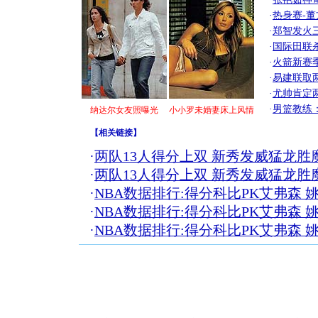
·
热身赛-董
·
郑智发火三
·
国际田联
·
火箭新赛
·
易建联取
·
尤帅肯定
·
男篮教练
纳达尔女友照曝光
小小罗未婚妻床上风情
【
相关链接
】
·
两队13人得分上双 新秀发威猛龙胜
·
两队13人得分上双 新秀发威猛龙胜
·
NBA数据排行:得分科比PK艾弗森 
·
NBA数据排行:得分科比PK艾弗森 
·
NBA数据排行:得分科比PK艾弗森 
[圣诞节]