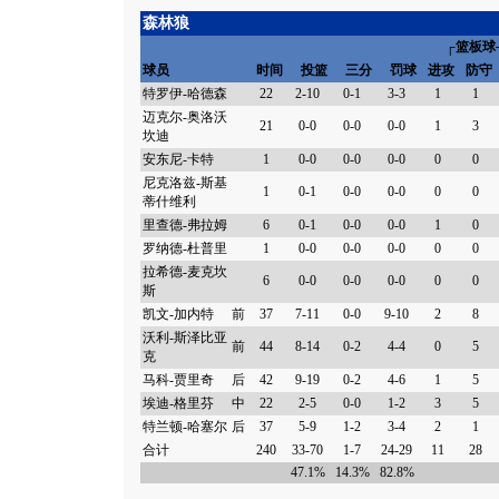
森林狼
┌篮板球
球员
时间
投篮
三分
罚球
进攻
防守
特罗伊-哈德森
22
2-10
0-1
3-3
1
1
迈克尔-奥洛沃
21
0-0
0-0
0-0
1
3
坎迪
安东尼-卡特
1
0-0
0-0
0-0
0
0
尼克洛兹-斯基
1
0-1
0-0
0-0
0
0
蒂什维利
里查德-弗拉姆
6
0-1
0-0
0-0
1
0
罗纳德-杜普里
1
0-0
0-0
0-0
0
0
拉希德-麦克坎
6
0-0
0-0
0-0
0
0
斯
凯文-加内特
前
37
7-11
0-0
9-10
2
8
沃利-斯泽比亚
前
44
8-14
0-2
4-4
0
5
克
马科-贾里奇
后
42
9-19
0-2
4-6
1
5
埃迪-格里芬
中
22
2-5
0-0
1-2
3
5
特兰顿-哈塞尔
后
37
5-9
1-2
3-4
2
1
合计
240
33-70
1-7
24-29
11
28
47.1%
14.3%
82.8%