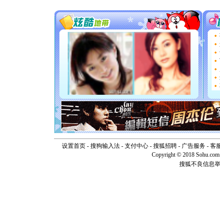
能正大光
天都要快
[圣诞节]
如意,快乐
[元旦]
看
断电。爱
你是我专
[元旦]
如
起；二是
离。水晶
[元旦]
当
泣，这痛
卖了。水
[春节]
风
颜！冬去
道一声平
[春节]
传
片叶子是
设置首页
-
搜狗输入法
-
支付中心
-
搜狐招聘
-
广告服务
-
客
送你一棵
Copyright © 2018 Sohu.com I
搜狐不良信息