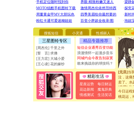
你太多，
要平安！
[圣诞节]
能正大光
天都要快
[圣诞节]
搜狐短信
小灵通
性感丽人
如意,快乐
[元旦]
看
三星图铃专区
精品专题推荐
断电。爱
短信企业通秀百变功能
[周杰伦] 千里之外
你是我专
浪漫情怀一起漫步音乐
[誓 言] 求佛
[元旦]
如
同城约会今夜告别寂寞
[王力宏] 大城小爱
起；二是
敢来挑战你的球技吗？
[王心凌] 花的嫁纱
离。水晶
[元旦]
当
泣，这痛
精彩生活
卖了。水
星座运势
每日财运
[春节]
风
花边新闻
魔鬼辞典
颜！冬去
今日运程
情感测试
生活笑话
道一声平
桃花运，
[春节]
传
片叶子是
送你一棵
[圣诞节]
你太多，
要平安！
[圣诞节]