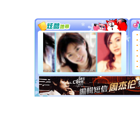
你太多，
要平安！
[圣诞节]
能正大光
天都要快
[圣诞节]
如意,快乐
[元旦]
看
断电。爱
你是我专
[元旦]
如
起；二是
离。水晶
[元旦]
当
泣，这痛
卖了。水
[春节]
风
颜！冬去
道一声平
[春节]
传
片叶子是
送你一棵