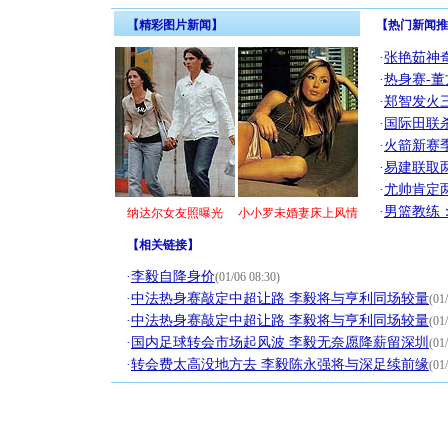
【精彩图片新闻】
【热门新闻推
·
张艳茹神
·
热身赛-董
·
郑智发火三
·
国际田联
·
火箭新赛
·
易建联取
·
尤帅肯定
·
男篮教练
纳达尔女友照曝光
小小罗未婚妻床上风情
【
相关链接
】
·
李毅自降身价
(01/06 08:30)
·
中法热身赛敲定中超让路 李毅将与亨利同场较量
(01
·
中法热身赛敲定中超让路 李毅将与亨利同场较量
(01
·
国内足球转会市场起风波 李毅无奈愿降薪留深圳
(01
·
转会费太高没地方去 李毅陈永强将与深足续前缘
(01