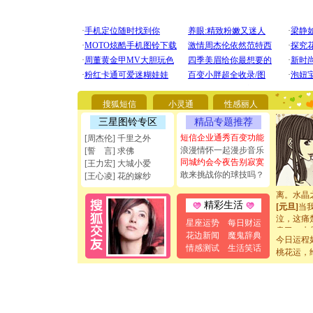
[圣诞节]
你太多，
要平安！
[圣诞节]
能正大光
天都要快
搜狐短信
小灵通
性感丽人
[圣诞节]
如意,快乐
三星图铃专区
精品专题推荐
[元旦]
看
短信企业通秀百变功能
[周杰伦] 千里之外
断电。爱
浪漫情怀一起漫步音乐
[誓 言] 求佛
你是我专
同城约会今夜告别寂寞
[王力宏] 大城小爱
[元旦]
如
敢来挑战你的球技吗？
[王心凌] 花的嫁纱
起；二是
离。水晶
[元旦]
当
精彩生活
泣，这痛
星座运势
每日财运
卖了。水
花边新闻
魔鬼辞典
[春节]
风
今日运程
情感测试
生活笑话
颜！冬去
桃花运，
道一声平
[春节]
传
片叶子是
送你一棵
[圣诞节]