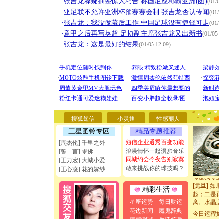
·
张吉龙释疑抽签惊人巧合 称国足应称霸亚洲(图)
(01/
·
亚足联不允许亚洲杯预赛赛会制 张吉龙否认传闻
(01/
·
张吉龙：我没做幕后工作 中国足球没有捷径可走
(01/
·
意甲之后再写英超 足协副主席张吉龙又出新书
(01/05
·
张吉龙：这是最好的结果
(01/05 12:09)
[圣诞节]
你太多，
要平安！
[圣诞节]
搜狐短信
小灵通
性感丽人
能正大光明
天都要快
三星图铃专区
精品专题推荐
[圣诞节]
短信企业通秀百变功能
[周杰伦] 千里之外
如意,快乐
浪漫情怀一起漫步音乐
[誓 言] 求佛
[元旦]
看
同城约会今夜告别寂寞
[王力宏] 大城小爱
断电。爱
敢来挑战你的球技吗？
[王心凌] 花的嫁纱
你是我专
[元旦]
如
起；二是
精彩生活
离。水晶
星座运势
每日财运
[元旦]
当
花边新闻
魔鬼辞典
泣，这痛
今日运程