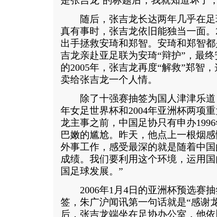
是张吉龙’的标题后，我就知道坏了
随后，张吉龙长达两年几乎在足
真有事时，张吉龙依旧能独当一面。20
出手拯救安琦和郑智。安琦和郑智都
吉龙亲赴亚足联为安琦“辩护”，最
的2005年，张吉龙再度“解救”郑
卖给张吉龙一个人情。
除了十强赛抽签为国人津津乐道，张
年女足世界杯和2004年亚洲杯两项
龙主事之前，中国足协只有申办199
巴嫩的尴尬。昨天，他点上一根烟感
外事工作，感受最深的就是随着中国
成绩。我们要利用这个环境，运用国
国足球发展。”
2006年1月4日的亚洲杯预选赛
签，朱广沪闻讯第一句话就是“感谢
后，张吉龙端坐在足协办公室，他依