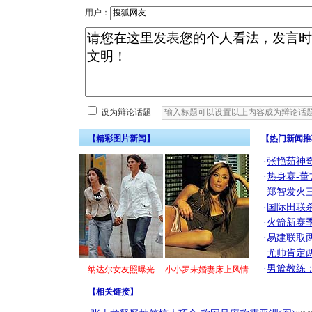
用户：
设为辩论话题
【精彩图片新闻】
【热门新闻推
·
张艳茹神
·
热身赛-董
·
郑智发火三
·
国际田联
·
火箭新赛
·
易建联取
·
尤帅肯定
·
男篮教练
纳达尔女友照曝光
小小罗未婚妻床上风情
【
相关链接
】