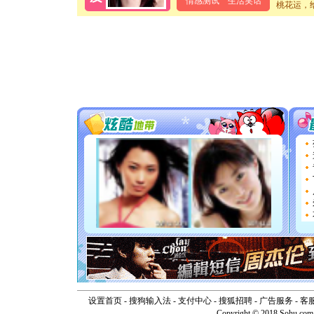
情感测试
生活笑话
卖了。水
桃花运，
[春节]
风
颜！冬去
道一声平
[春节]
传
片叶子是
送你一棵
[圣诞节]
你太多，
要平安！
[圣诞节]
能正大光明
天都要快
[圣诞节]
如意,快乐
[元旦]
看
断电。爱
你是我专
[元旦]
如
起；二是
离。水晶
[元旦]
当
泣，这痛
卖了。水
[春节]
风
颜！冬去
设置首页
-
搜狗输入法
-
支付中心
-
搜狐招聘
-
广告服务
-
客
道一声平
Copyright © 2018 Sohu.com I