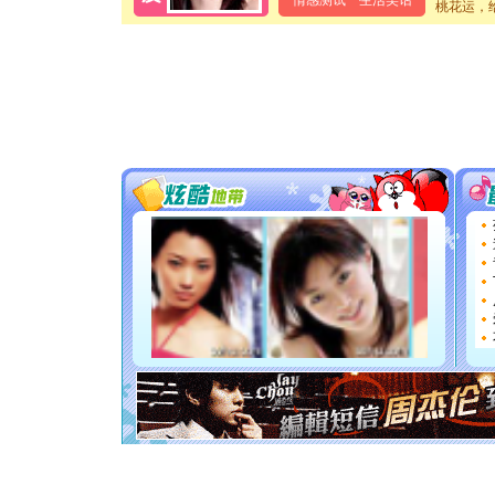
情感测试
生活笑话
桃花运，
[春节]
风
颜！冬去
道一声平
[春节]
传
片叶子是
送你一棵
[圣诞节]
你太多，
要平安！
[圣诞节]
能正大光明
天都要快
[圣诞节]
如意,快乐
[元旦]
看
断电。爱
你是我专
[元旦]
如
起；二是
离。水晶
[元旦]
当
泣，这痛
卖了。水
[春节]
风
颜！冬去
道一声平