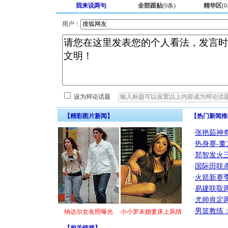
我来说两句
全部跟贴
(
0
条)
精华区
(
0
用户：
设为辩论话题
【精彩图片新闻】
【热门新闻推
·
张艳茹神
·
热身赛-董
·
郑智发火三
·
国际田联
·
火箭新赛
·
易建联取
·
尤帅肯定
·
男篮教练
纳达尔女友照曝光
小小罗未婚妻床上风情