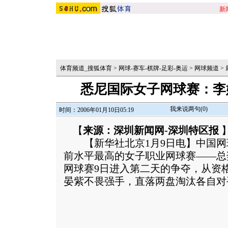
新
体育频道_搜狐体育
>
网球-赛车-棋牌-足彩-奥运
>
网球频道
>
悉尼国际女子网球赛：李
我来说两句(
0
)
时间：2006年01月10日05:19
【
来源：深圳新闻网-深圳特区报
【新华社北京1月9日电】中国网球
前水平最高的女子职业网球赛——总
网球赛9日进入第二天的争夺，从资
晏紫不畏强手，直落两盘淘汰各自对