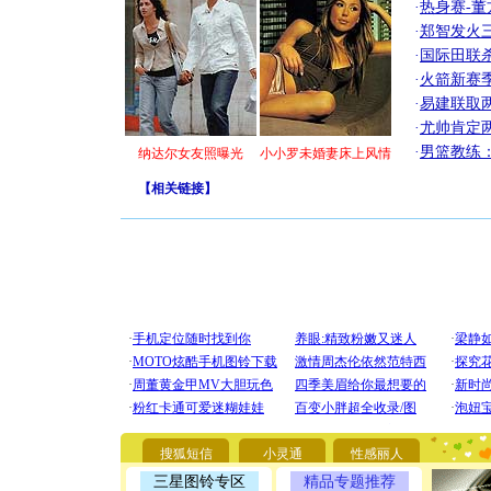
·
热身赛-董
·
郑智发火三
·
国际田联
·
火箭新赛
·
易建联取
·
尤帅肯定
·
男篮教练
纳达尔女友照曝光
小小罗未婚妻床上风情
【
相关链接
】
[圣诞节]
你太多，
要平安！
搜狐短信
小灵通
性感丽人
[圣诞节]
能正大光明
三星图铃专区
精品专题推荐