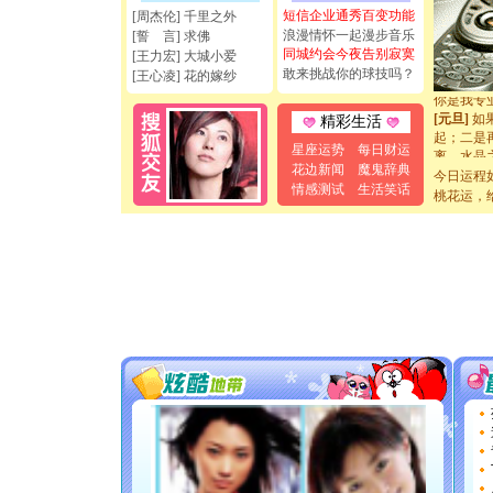
天都要快
短信企业通秀百变功能
[周杰伦] 千里之外
[圣诞节]
浪漫情怀一起漫步音乐
[誓 言] 求佛
如意,快乐
同城约会今夜告别寂寞
[王力宏] 大城小爱
[元旦]
看
敢来挑战你的球技吗？
[王心凌] 花的嫁纱
断电。爱
你是我专
[元旦]
如
精彩生活
起；二是
星座运势
每日财运
离。水晶
花边新闻
魔鬼辞典
[元旦]
当
今日运程
情感测试
生活笑话
泣，这痛
桃花运，
卖了。水
[春节]
风
颜！冬去
道一声平
[春节]
传
片叶子是
送你一棵
[圣诞节]
你太多，
要平安！
[圣诞节]
能正大光明
天都要快
[圣诞节]
如意,快乐
[元旦]
看