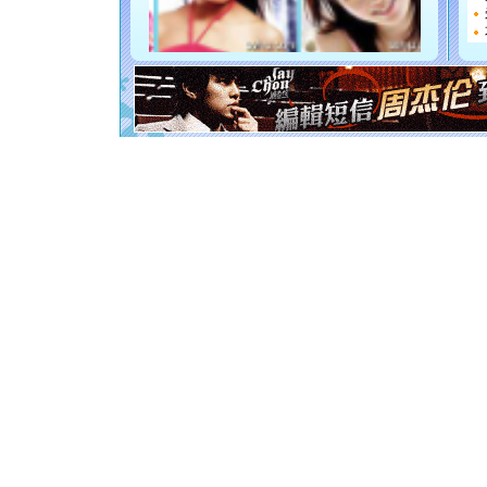
断电。爱
你是我专
[元旦]
如
起；二是
离。水晶
[元旦]
当
泣，这痛
卖了。水
[春节]
风
颜！冬去
道一声平
[春节]
传
片叶子是
送你一棵