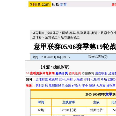
新
体育频道_搜狐体育
>
网球-赛车-棋牌-足彩-奥运
>
足彩中心-
进球彩
>
足彩动态
>
足彩最新动态
意甲联赛05/06赛季第19
我来说两句(
0
)
时间：2006年01月16日09:55
【
来源：搜狐体育
】
>>查看更多体育新闻
彩票开奖
图表走势
彩票微博
澳盘欧赔
足彩
彩种：
足球彩票
双色球
3D
七乐彩
大乐透
排列
七星彩
单场
22选5
购彩
：
竞彩足球
竞彩篮球
胜负彩
任选九
半全
进球
大乐透
排列三
意甲
2005-2006赛季
联
时间
主队射手
主队
比
全场
35' 90' 托尼
佛罗伦萨
2-