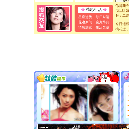
你是我
[元旦]
如
精彩生活
起；二
星座运势
每日财运
离。水
花边新闻
魔鬼辞典
[元旦]
当
今日运
情感测试
生活笑话
泣，这
桃花运
卖了。
[春节]
风
颜！冬
道一声
[春节]
传
片叶子
送你一
[圣诞节]
你太多
要平安
[圣诞节]
能正大光
天都要快
[圣诞节]
如意,快
[元旦]
看
断电。
你是我
[元旦]
如
起；二