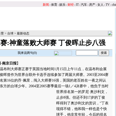
新闻
-
体育
-
娱乐
-
财经
-
IT
-
汽车
-
房产
-
女人
-
TV
-
chi
体育
>
台球
>
最新动态
赛:神童落败大师赛 丁俊晖止步八强
我来说两句(
0
)
-南京日报
】
利大师赛正赛于英国当地时间1月15日上午11点，在温布利会展
晖曾作为世界台联外卡选手连续参加了两届大师赛。2003至2004赛
名第16位的乔·佩里，闯入大师赛16强，英国的老百姓在一夜之间认
东方的台球少年。
2004至2005赛季最后一场1／4决赛中，他负于当时
世界排名第一的罗尼·奥沙利文，
止步8强。但还不到17岁的丁俊
晖得到了奥沙利文的赏识，“丁表
现得不错，他和我一样也是个快
球手，他非常年轻，今后的排名