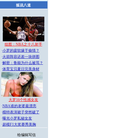
狐说八道
组图：NBA之十八射手
·
小罗的疲软缘于偷情？
·
火箭阵容还差一块拼图
·
解密：鲁能为什么被骂？
·
体育宝贝夏日完美身材
大罗16个性感女友
·
NBA谁的老婆最漂亮
·
模特表演裙子突然破了
·
曝光小罗私秘女友
·
超模F1大奖赛秀美胸
给编辑写信