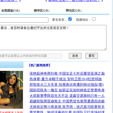
全部跟贴
(
0
条)
精华区
(
0
条)
辩论区
(
0
条)
匿名发表：
隐藏地址：
【热门新闻推荐】
·
张艳茹神奇两扑救 中国女足七年后重登亚洲之巅
·
热身赛-董方卓帽子戏法 安特卫普10-0狂胜弱旅
·
郑智发火三大失算 轻视舆论将遭到舆论报应(图)
·
国际田联杀一儆百 如获证实加特林铁定禁赛终身
·
火箭新赛季阵容先天不足 道森交易筹码只有一人
·
易建联取两双难救主 中国男篮负塞黑遭遇四连败
·
尤帅肯定两小将表现 朱芳雨：状态差与联赛有关
·
男篮教练：输掉该赢的比赛 中国队只打半场好球
罗未婚妻床上风情