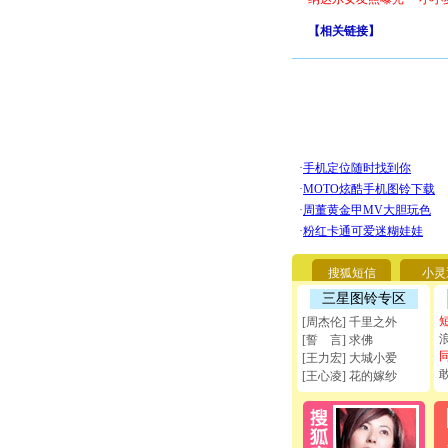
【
相关链接
】
搜狐短信
小灵
三星图铃专区
[周杰伦] 千里之外
[誓 言] 求佛
[王力宏] 大城小爱
[王心凌] 花的嫁纱