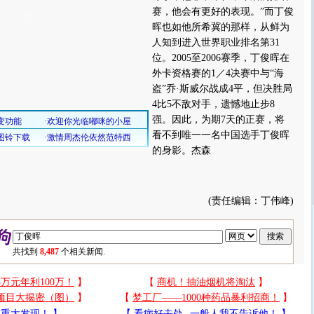
赛，他会有更好的表现。”而丁俊
晖也如他所希冀的那样，从鲜为
人知到进入世界职业排名第31
位。2005至2006赛季，丁俊晖在
外卡资格赛的1／4决赛中与“海
盗”乔·斯威尔战成4平，但决胜局
4比5不敌对手，遗憾地止步8
强。因此，为期7天的正赛，将
看不到唯一一名中国选手丁俊晖
的身影。杰森
(责任编辑：丁伟峰)
共找到
8,487
个相关新闻.