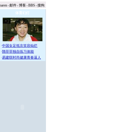
naren
-
邮件
-
博客
-
BBS
-
搜狗
体育幻灯
·
中国女足抵京笑容灿烂
·
隋菲菲独自练习体能
·
易建联时尚健康青春逼人