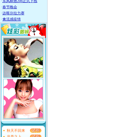
·
东风标致206正式下线
·
春节晚会
·
达喀尔拉力赛
·
禽流感疫情
秋天不回来
月亮之上