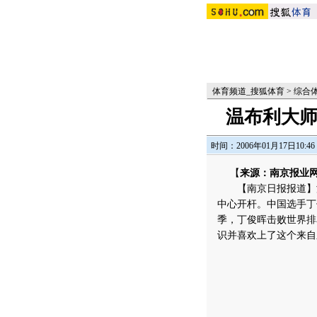
体育频道_搜狐体育
>
综合
温布利大师
时间：2006年01月17日10:46
【
来源：南京报业网
【南京日报报道】温布
中心开杆。中国选手丁俊
季，丁俊晖击败世界排
识并喜欢上了这个来自