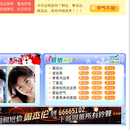
花边新闻
魔鬼辞典
[元旦]
当我狠下心扭头离去那一刻，你在我身后无助地哭
今日运程如何？财运、事业运、
情感测试
生活笑话
泣，这痛楚让我明白我多么爱你。我转身抱住你：这猪不
桃花运，给你详细道来！！！
卖了。水晶之恋祝你新年快乐。
[春节]
风柔雨润好月圆，半岛铁盒伴身边，每日尽显开心
颜！冬去春来似水如烟，劳碌人生需尽欢！听一曲轻歌，
道一声平安！新年吉祥万事如愿
[春节]
传说薰衣草有四片叶子：第一片叶子是信仰，第二
片叶子是希望，第三片叶子是爱情，第四片叶子是幸运。
送你一棵薰衣草，愿你新年快乐！
[圣诞节]
圣诞节到了，想想没什么送给你的，又不打算给
你太多，只有给你五千万：千万快乐！千万要健康！千万
要平安！千万要知足！千万不要忘记我！
[圣诞节]
不只这样的日子才会想起你,而是这样的日子才
菊花台
能正大光明地骚扰你,告诉你,圣诞要快乐!新年要快乐!天
迷迭香
天都要快乐噢!
青青河边草
[圣诞节]
奉上一颗祝福的心,在这个特别的日子里,愿幸福,
丁香花
如意,快乐,鲜花,一切美好的祝愿与你同在.圣诞快乐!
原来你也在这里
[元旦]
看到你我会触电；看不到你我要充电；没有你我会
爱如空气
断电。爱你是我职业，想你是我事业，抱你是我特长，吻
不要再来伤害我
你是我专业！水晶之恋祝你新年快乐
[元旦]
如果上天让我许三个愿望，一是今生今世和你在一
起；二是再生再世和你在一起；三是三生三世和你不再分
离。水晶之恋祝你新年快乐
[元旦]
当我狠下心扭头离去那一刻，你在我身后无助地哭
泣，这痛楚让我明白我多么爱你。我转身抱住你：这猪不
卖了。水晶之恋祝你新年快乐。