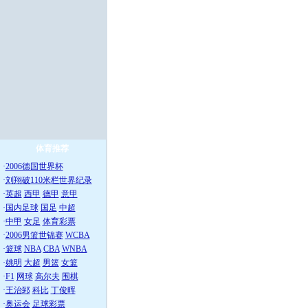
体育推荐
·
2006德国世界杯
·
刘翔破110米栏世界纪录
·
英超
西甲
德甲
意甲
·
国内足球
国足
中超
·
中甲
女足
体育彩票
·
2006男篮世锦赛
WCBA
·
篮球
NBA
CBA
WNBA
·
姚明
大超
男篮
女篮
·
F1
网球
高尔夫
围棋
·
王治郅
科比
丁俊晖
·
奥运会
足球彩票