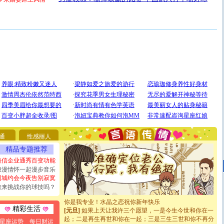
[圣诞节]
圣诞节到了，想想没什么送给你的，又不打算给
你太多，只有给你五千万：千万快乐！千万要健康！千万
要平安！千万要知足！千万不要忘记我！
通
性感丽人
[圣诞节]
不只这样的日子才会想起你,而是这样的日子才
能正大光明地骚扰你,告诉你,圣诞要快乐!新年要快乐!天
精品专题推荐
天都要快乐噢!
短信企业通秀百变功能
[圣诞节]
奉上一颗祝福的心,在这个特别的日子里,愿幸福,
浪漫情怀一起漫步音乐
如意,快乐,鲜花,一切美好的祝愿与你同在.圣诞快乐!
同城约会今夜告别寂寞
[元旦]
看到你我会触电；看不到你我要充电；没有你我会
敢来挑战你的球技吗？
断电。爱你是我职业，想你是我事业，抱你是我特长，吻
你是我专业！水晶之恋祝你新年快乐
[元旦]
如果上天让我许三个愿望，一是今生今世和你在一
精彩生活
起；二是再生再世和你在一起；三是三生三世和你不再分
星座运势
每日财运
离。水晶之恋祝你新年快乐