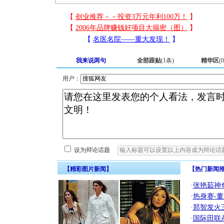
我来说两句
全部跟贴
(
1
条)
精华区
(
0
用户：
设为辩论话题
【精彩图片新闻】
【热门新闻
·
张艳茹神
·
热身赛-董
·
郑智发火
·
国际田联