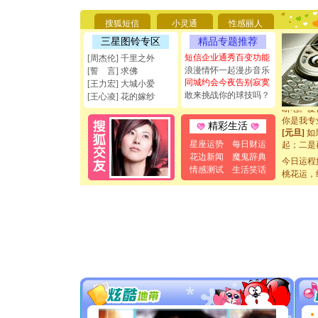
你太多，
要平安！
搜狐短信
小灵通
性感丽人
[圣诞节]
三星图铃专区
精品专题推荐
能正大光
天都要快
短信企业通秀百变功能
[周杰伦] 千里之外
[圣诞节]
浪漫情怀一起漫步音乐
[誓 言] 求佛
如意,快
同城约会今夜告别寂寞
[王力宏] 大城小爱
[元旦]
看
敢来挑战你的球技吗？
[王心凌] 花的嫁纱
断电。爱
你是我专
精彩生活
[元旦]
如
起；二是
星座运势
每日财运
离。水晶
花边新闻
魔鬼辞典
今日运程
[元旦]
当
情感测试
生活笑话
桃花运，
泣，这痛
卖了。水
[春节]
风
颜！冬去
道一声平
[春节]
传
片叶子是
送你一棵
[圣诞节]
你太多，
要平安！
[圣诞节]