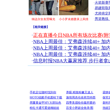
·
火箭新赛
·
易建联取
·
尤帅肯定
·
男篮教练
纳达尔女友照曝光
小小罗未婚妻床上风情
【
相关链接
】
·
正在直播今日NBA所有场次比赛(附
·
NBA上周最佳：艾弗森连续40+ 
·
NBA上周最佳：艾弗森连续40+ 
·
NBA上周最佳：艾弗森连续40+ 
·
信息时报NBA大赢家推荐 步行者拿
[圣诞节]