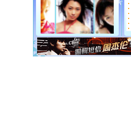
能正大光
天都要快
[圣诞节]
如意,快
[元旦]
看
断电。爱
你是我专
[元旦]
如
起；二是
离。水晶
[元旦]
当
泣，这痛
卖了。水
[春节]
风
颜！冬去
道一声平
[春节]
传
片叶子是
送你一棵