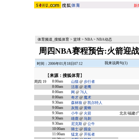
新
体育频道_搜狐体育
>
篮球
>
NBA
>
NBA动态
周四NBA赛程预告:火箭迎
我来说两句(
1
)
时间：2006年01月18日07:12
【
来源：搜狐体育
】
8:00am
周四 19
山猫
@
步行者
8:00am
活塞
@
老鹰
8:00am
网
@
76人
8:00am
奇才
@
魔术
9:30am
森林狼
@
凯尔特人
9:00am
灰熊
@
黄蜂
9:30am
小牛
@
火箭
北京/福建/广
9:30am
雄鹿
@
马刺
9:30am
尼克斯
@
公牛
10:00am
骑士
@
掘金
11:00am
猛龙
@
开拓者