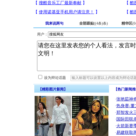
我来说两句
全部跟贴
(
(4条)
条)
精华区
(
0
用户：
设为辩论话题
【精彩图片新闻】
【热门新闻推
·
张艳茹神
·
热身赛-董
·
郑智发火三
·
国际田联
·
火箭新赛
·
易建联取