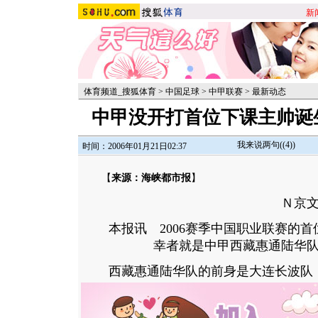
新
体育频道_搜狐体育
>
中国足球
>
中甲联赛
>
最新动态
中甲没开打首位下课主帅诞
我来说两句(
(4)
)
时间：2006年01月21日02:37
【
来源：海峡都市报
】
Ｎ京
本报讯 2006赛季中国职业联赛的首
幸者就是中甲西藏惠通陆华
西藏惠通陆华队的前身是大连长波队，