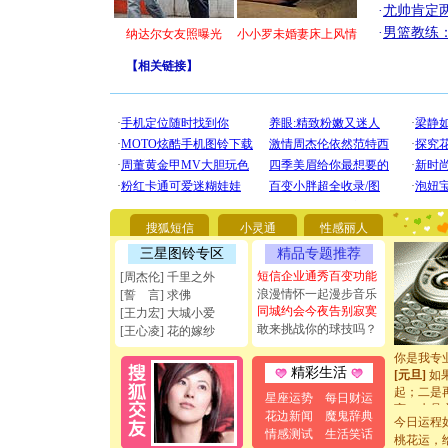
·
尤帅肯定
·
男篮教练
纳达尔女友照曝光
小小罗未婚妻床上风情
【
相关链接
】
[圣诞节]
你太多，
要平安！
搜狐短信
小灵通
性感丽人
[圣诞节]
能正大光明
三星图铃专区
精品专题推荐
天都要快
短信企业通秀百变功能
[周杰伦] 千里之外
[圣诞节]
浪漫情怀一起漫步音乐
[誓 言] 求佛
如意,快乐
同城约会今夜告别寂寞
[王力宏] 大城小爱
[元旦]
看
敢来挑战你的球技吗？
[王心凌] 花的嫁纱
断电。爱
你是我专
[元旦]
如
精彩生活
起；二是
星座运势
每日财运
离。水晶
花边新闻
魔鬼辞典
[元旦]
当
今日运程
情感测试
生活笑话
泣，这痛
桃花运，