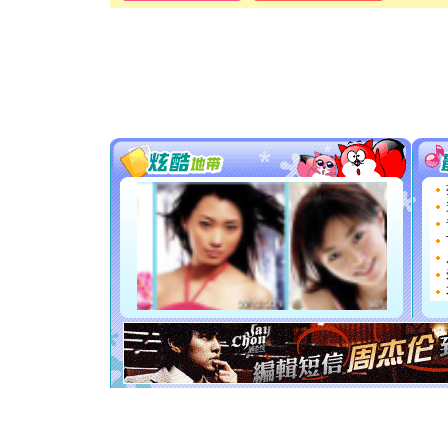
卖了。水
[春节]
风
颜！冬去
道一声平
[春节]
传
片叶子是
送你一棵
[圣诞节]
你太多，
要平安！
[圣诞节]
能正大光明
天都要快
[圣诞节]
如意,快乐
[元旦]
看
断电。爱
你是我专
[元旦]
如
起；二是
离。水晶
[元旦]
当
泣，这痛
卖了。水
[春节]
风
颜！冬去