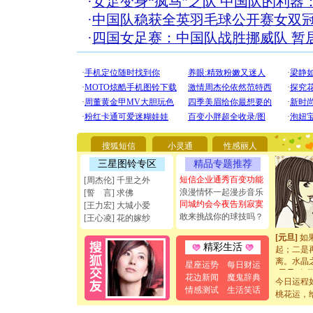
·
女足变身“疯马”之队 中国队的利器
·
中国队稳获全英羽毛球公开赛女双
·
四国女足赛：中国队战胜挪威队 暂
[圣诞节]
你太多，
要平安！
[圣诞节]
搜狐短信
小灵通
性感丽人
能正大光明
天都要快
三星图铃专区
精品专题推荐
[圣诞节]
短信企业通秀百变功能
[周杰伦] 千里之外
如意,快乐
浪漫情怀一起漫步音乐
[誓 言] 求佛
[元旦]
看
同城约会今夜告别寂寞
[王力宏] 大城小爱
断电。爱
敢来挑战你的球技吗？
[王心凌] 花的嫁纱
你是我专
[元旦]
如
起；二是
精彩生活
离。水晶
星座运势
每日财运
[元旦]
当
花边新闻
魔鬼辞典
泣，这痛
今日运程
情感测试
生活笑话
卖了。水
桃花运，
[春节]
风