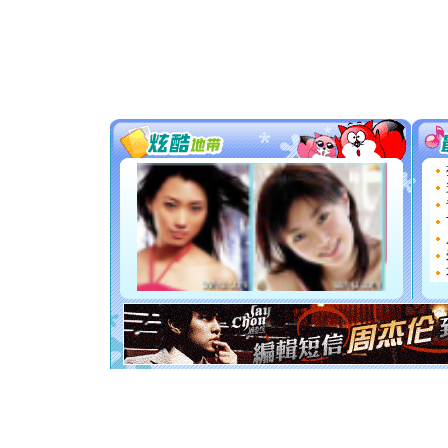
颜！冬去
道一声平
[春节]
传
片叶子是
送你一棵
[圣诞节]
你太多，
要平安！
[圣诞节]
能正大光明
天都要快
[圣诞节]
如意,快乐
[元旦]
看
断电。爱
你是我专
[元旦]
如
起；二是
离。水晶
[元旦]
当
泣，这痛
卖了。水
[春节]
风
颜！冬去
道一声平
[春节]
传