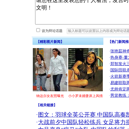
设为辩论话题
【精彩图片新闻】
【热门新闻推
·
张艳茹神
·
热身赛-董
·
郑智发火三
·
国际田联
·
火箭新赛
·
易建联取
·
尤帅肯定
·
男篮教练
纳达尔女友照曝光
小小罗未婚妻床上风情
【
相关链接
】
·
图文：羽球全英公开赛 中国队高奏
·
大战前夕中国队轻松练兵 女足将力