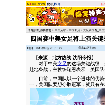
新
体育频道_搜狐体育
>
中国足球
>
中国女足
>
女足四国赛_中国
四国赛中美女足将上演关键
我来说两句(
0
)
时间：2006年01月22日13:43
【
来源：北方热线-沈阳今报
】
对于中美
女足
的这场关键战役，
赴地备战，主教练瑞恩表示，美国队
目前，中国队以一个进球的优势
一，美国队要想夺取冠军，就只有在