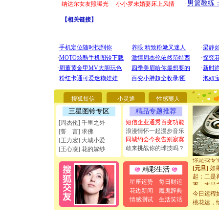
·
男篮教练
纳达尔女友照曝光
小小罗未婚妻床上风情
【
相关链接
】
[圣诞节]
你太多，
要平安！
搜狐短信
小灵通
性感丽人
[圣诞节]
能正大光明
三星图铃专区
精品专题推荐
天都要快
短信企业通秀百变功能
[周杰伦] 千里之外
[圣诞节]
浪漫情怀一起漫步音乐
[誓 言] 求佛
如意,快乐
同城约会今夜告别寂寞
[王力宏] 大城小爱
[元旦]
看
敢来挑战你的球技吗？
断电。爱
[王心凌] 花的嫁纱
你是我专
[元旦]
如
精彩生活
起；二是
星座运势
每日财运
离。水晶
[元旦]
当
花边新闻
魔鬼辞典
今日运程
泣，这痛
情感测试
生活笑话
桃花运，
卖了。水
[春节]
风