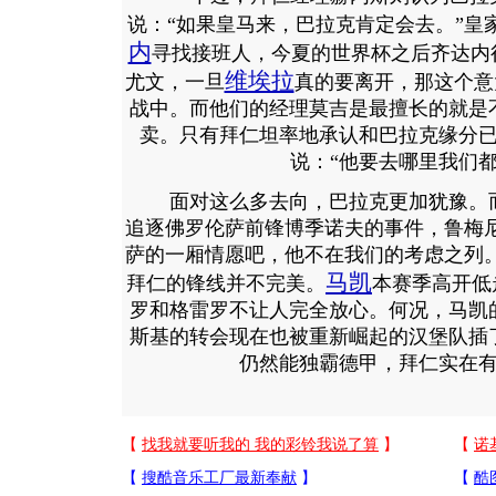
说：“如果皇马来，巴拉克肯定会去。”皇
内
寻找接班人，今夏的世界杯之后齐达内
维埃拉
尤文，一旦
真的要离开，那这个意
战中。而他们的经理莫吉是最擅长的就是
卖。只有拜仁坦率地承认和巴拉克缘分
说：“他要去哪里我们都
面对这么多去向，巴拉克更加犹豫。而
追逐佛罗伦萨前锋博季诺夫的事件，鲁梅
萨的一厢情愿吧，他不在我们的考虑之列
马凯
拜仁的锋线并不完美。
本赛季高开低
罗和格雷罗不让人完全放心。何况，马凯
斯基的转会现在也被重新崛起的汉堡队插
仍然能独霸德甲，拜仁实在