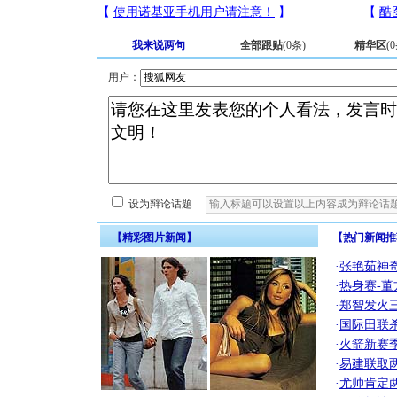
我来说两句
全部跟贴
(
0
条)
精华区
(
0
用户：
设为辩论话题
【精彩图片新闻】
【热门新闻推
·
张艳茹神
·
热身赛-董
·
郑智发火三
·
国际田联
·
火箭新赛
·
易建联取
·
尤帅肯定