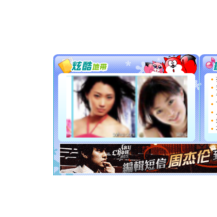
颜！冬去
道一声平
[春节]
传
片叶子是
送你一棵
[圣诞节]
你太多，
要平安！
[圣诞节]
能正大光明
天都要快
[圣诞节]
如意,快乐
[元旦]
看
断电。爱
你是我专
[元旦]
如
起；二是
离。水晶
[元旦]
当
泣，这痛
卖了。水
[春节]
风
颜！冬去
道一声平
[春节]
传