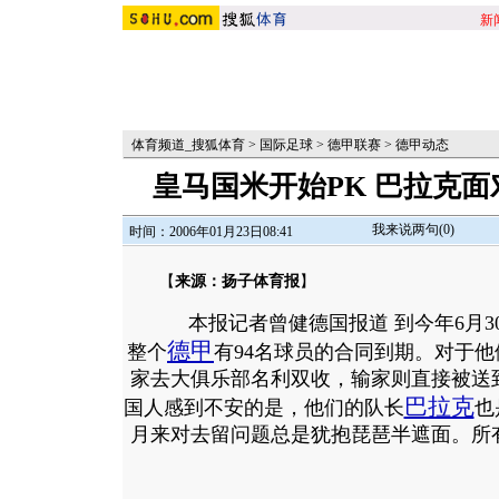
新
体育频道_搜狐体育
>
国际足球
>
德甲联赛
>
德甲动态
皇马国米开始PK 巴拉克面
我来说两句(
0
)
时间：2006年01月23日08:41
【
来源：扬子体育报
】
本报记者曾健德国报道 到今年6月3
德甲
整个
有94名球员的合同到期。对于
家去大俱乐部名利双收，输家则直接被送
巴拉克
国人感到不安的是，他们的队长
也
月来对去留问题总是犹抱琵琶半遮面。
所