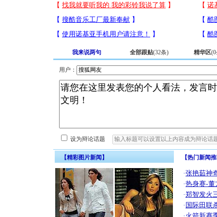
我来说两句
全部跟贴
(
32
条)
精华区
(
0
用户：
设为辩论话题
【精彩图片新闻】
【热门新闻推
·
张艳茹神
·
热身赛-董
·
郑智发火三
·
国际田联
·
火箭新赛