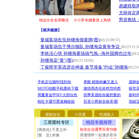
·
易建联取
·
尤帅肯定
·
男篮教练
纳达尔女友照曝光
小小罗未婚妻床上风情
【
相关链接
】
·
曼城客场告负孙继海领黄牌(图)
(01/23 09:57)
·
曼城客场负于博尔顿队 孙继海染黄有争议
(01/23 11:3
·
李铁没心情 孙继海要搞搞气氛--海外国脚也过年
(01/
·
孙继海染“黄”(图)
(01/23 10:03)
·
丁俊晖学英语进步神速 春节准备“约会”孙继海
(01/23 
[圣诞节]
你太多，
要平安！
搜狐短信
小灵通
性感丽人
[圣诞节]
能正大光明
三星图铃专区
精品专题推荐
天都要快
短信企业通秀百变功能
[周杰伦] 千里之外
[圣诞节]
浪漫情怀一起漫步音乐
[誓 言] 求佛
如意,快乐