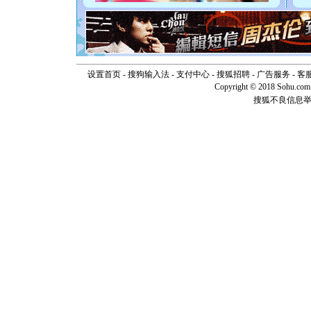
[元旦]
如
起；二是
离。水晶
[元旦]
当
泣，这痛
卖了。水
设置首页
-
搜狗输入法
-
支付中心
-
搜狐招聘
-
广告服务
-
客
[春节]
风
Copyright © 2018 Sohu.com I
颜！冬去
道一声平
搜狐不良信息
[春节]
传
片叶子是
送你一棵