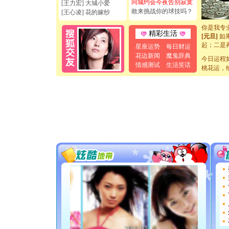
同城约会今夜告别寂寞
[王力宏] 大城小爱
[元旦]
看
敢来挑战你的球技吗？
[王心凌] 花的嫁纱
断电。爱
你是我专
[元旦]
如
精彩生活
起；二是
星座运势
每日财运
离。水晶
花边新闻
魔鬼辞典
[元旦]
今日运程
当
情感测试
生活笑话
泣，这痛
桃花运，
卖了。水
[春节]
风
颜！冬去
道一声平
[春节]
传
片叶子是
送你一棵
[圣诞节]
你太多，
要平安！
[圣诞节]
能正大光明
天都要快
[圣诞节]
如意,快乐
[元旦]
看
断电。爱
你是我专