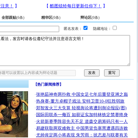
全部跟贴
(
6
条)
精华区
(
0
条)
辩论区
(
0
条)
匿名发表：
隐藏地址：
【热门新闻推荐】
·
张艳茹神奇两扑救 中国女足七年后重登亚洲之巅
·
热身赛-董方卓帽子戏法 安特卫普10-0狂胜弱旅
·
郑智发火三大失算 轻视舆论将遭到舆论报应(图)
·
国际田联杀一儆百 如获证实加特林铁定禁赛终身
·
火箭新赛季阵容先天不足 道森交易筹码只有一人
·
易建联取两双难救主 中国男篮负塞黑遭遇四连败
·
尤帅肯定两小将表现 朱芳雨：状态差与联赛有关