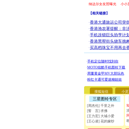
纳达尔女友照曝光
小小
【
相关链接
】
·
香港大通旅运公司突倒
·
香港渔农署提醒：非
·
手机连锁巨头协亨计划
·
香港黑帮街头烧车挑
·
买高档珠宝不用再去
搜狐短信
小灵
三星图铃专区
[周杰伦] 千里之外
[誓 言] 求佛
[王力宏] 大城小爱
[王心凌] 花的嫁纱