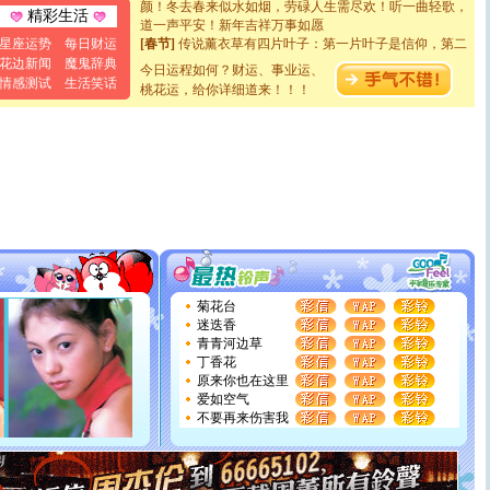
道一声平安！新年吉祥万事如愿
精彩生活
[春节]
传说薰衣草有四片叶子：第一片叶子是信仰，第二
星座运势
每日财运
片叶子是希望，第三片叶子是爱情，第四片叶子是幸运。
花边新闻
魔鬼辞典
送你一棵薰衣草，愿你新年快乐！
今日运程如何？财运、事业运、
情感测试
生活笑话
[圣诞节]
圣诞节到了，想想没什么送给你的，又不打算给
桃花运，给你详细道来！！！
你太多，只有给你五千万：千万快乐！千万要健康！千万
要平安！千万要知足！千万不要忘记我！
[圣诞节]
不只这样的日子才会想起你,而是这样的日子才
能正大光明地骚扰你,告诉你,圣诞要快乐!新年要快乐!天
天都要快乐噢!
[圣诞节]
奉上一颗祝福的心,在这个特别的日子里,愿幸福,
如意,快乐,鲜花,一切美好的祝愿与你同在.圣诞快乐!
[元旦]
看到你我会触电；看不到你我要充电；没有你我会
断电。爱你是我职业，想你是我事业，抱你是我特长，吻
你是我专业！水晶之恋祝你新年快乐
[元旦]
如果上天让我许三个愿望，一是今生今世和你在一
菊花台
起；二是再生再世和你在一起；三是三生三世和你不再分
迷迭香
离。水晶之恋祝你新年快乐
青青河边草
[元旦]
当我狠下心扭头离去那一刻，你在我身后无助地哭
丁香花
泣，这痛楚让我明白我多么爱你。我转身抱住你：这猪不
原来你也在这里
卖了。水晶之恋祝你新年快乐。
爱如空气
[春节]
风柔雨润好月圆，半岛铁盒伴身边，每日尽显开心
不要再来伤害我
颜！冬去春来似水如烟，劳碌人生需尽欢！听一曲轻歌，
道一声平安！新年吉祥万事如愿
[春节]
传说薰衣草有四片叶子：第一片叶子是信仰，第二
片叶子是希望，第三片叶子是爱情，第四片叶子是幸运。