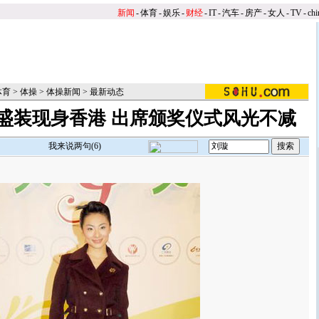
新闻
-
体育
-
娱乐
-
财经
-
IT
-
汽车
-
房产
-
女人
-
TV
-
chi
体育
>
体操
>
体操新闻
>
最新动态
盛装现身香港 出席颁奖仪式风光不减
我来说两句(
6
)
】