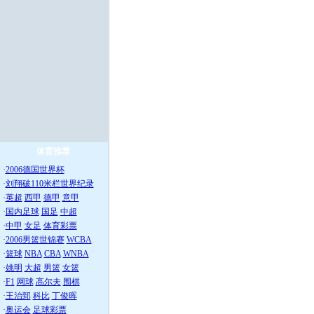
体育推荐
·
2006德国世界杯
·
刘翔破110米栏世界纪录
·
英超
西甲
德甲
意甲
·
国内足球
国足
中超
·
中甲
女足
体育彩票
·
2006男篮世锦赛
WCBA
·
篮球
NBA
CBA
WNBA
·
姚明
大超
男篮
女篮
·
F1
网球
高尔夫
围棋
·
王治郅
科比
丁俊晖
·
奥运会
足球彩票