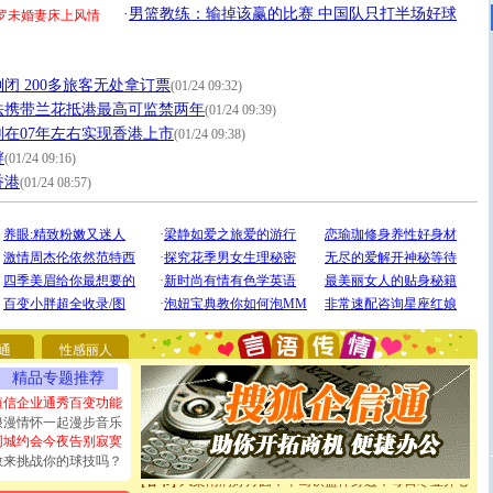
·
男篮教练：输掉该赢的比赛 中国队只打半场好球
罗未婚妻床上风情
闭 200多旅客无处拿订票
(01/24 09:32)
法携带兰花抵港最高可监禁两年
(01/24 09:39)
在07年左右实现香港上市
(01/24 09:38)
[圣诞节]
圣诞节到了，想想没什么送给你的，又不打算给
衅
(01/24 09:16)
你太多，只有给你五千万：千万快乐！千万要健康！千万
香港
(01/24 08:57)
要平安！千万要知足！千万不要忘记我！
[圣诞节]
不只这样的日子才会想起你,而是这样的日子才
能正大光明地骚扰你,告诉你,圣诞要快乐!新年要快乐!天
天都要快乐噢!
[圣诞节]
奉上一颗祝福的心,在这个特别的日子里,愿幸福,
如意,快乐,鲜花,一切美好的祝愿与你同在.圣诞快乐!
[元旦]
看到你我会触电；看不到你我要充电；没有你我会
断电。爱你是我职业，想你是我事业，抱你是我特长，吻
你是我专业！水晶之恋祝你新年快乐
通
性感丽人
[元旦]
如果上天让我许三个愿望，一是今生今世和你在一
起；二是再生再世和你在一起；三是三生三世和你不再分
精品专题推荐
离。水晶之恋祝你新年快乐
短信企业通秀百变功能
[元旦]
当我狠下心扭头离去那一刻，你在我身后无助地哭
浪漫情怀一起漫步音乐
泣，这痛楚让我明白我多么爱你。我转身抱住你：这猪不
同城约会今夜告别寂寞
卖了。水晶之恋祝你新年快乐。
敢来挑战你的球技吗？
[春节]
风柔雨润好月圆，半岛铁盒伴身边，每日尽显开心
颜！冬去春来似水如烟，劳碌人生需尽欢！听一曲轻歌，