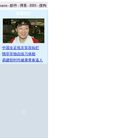
naren
-
邮件
-
博客
-
BBS
-
搜狗
体育幻灯
·
中国女足抵京笑容灿烂
·
隋菲菲独自练习体能
·
易建联时尚健康青春逼人