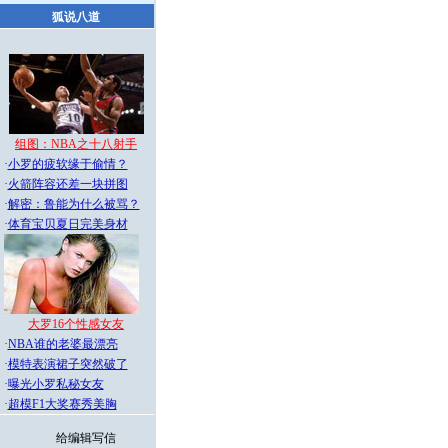
狐说八道
组图：NBA之十八射手
·
小罗的疲软缘于偷情？
·
火箭阵容还差一块拼图
·
解密：鲁能为什么被骂？
·
体育宝贝夏日完美身材
大罗16个性感女友
·
NBA谁的老婆最漂亮
·
模特表演裙子突然破了
·
曝光小罗私秘女友
·
超模F1大奖赛秀美胸
给编辑写信