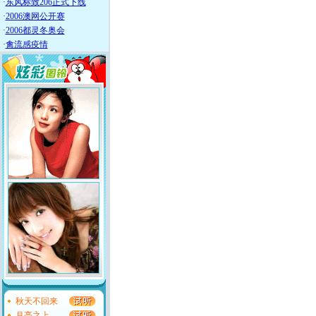
·
东风标致206正式下线
·
2006澳网公开赛
·
2006都灵冬奥会
·
禽流感疫情
秋天不回来
月亮之上