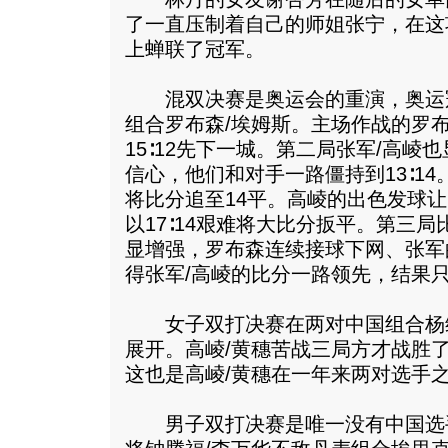
了一直压制着自己的师姐张宁，在这
上蝉联了冠军。
混双决赛是奥运会的重演，奥运冠
组合罗布森/埃姆斯。主场作战的罗布
15∶12先下一城。第二局张军/高
信心，他们和对手一路僵持到13∶1
将比分追至14平。高崚的出色发球
以17∶14艰难将大比分扳平。第三
显增强，罗布森连续接球下网、张军
得张军/高崚的比分一路领先，结果
女子双打决赛在两对中国组合杨维
展开。高崚/黄穗苦战三局方才战胜
这也是高崚/黄穗在一年来两对选手
男子双打决赛是唯一没有中国选