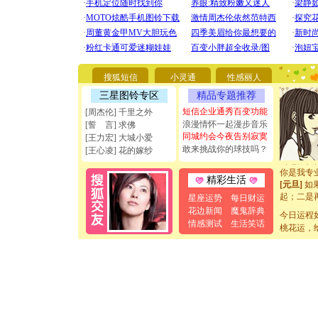
[圣诞节]
你太多，
要平安！
搜狐短信
小灵通
性感丽人
[圣诞节]
三星图铃专区
精品专题推荐
能正大光明
天都要快
短信企业通秀百变功能
[周杰伦] 千里之外
[圣诞节]
浪漫情怀一起漫步音乐
[誓 言] 求佛
如意,快乐
同城约会今夜告别寂寞
[王力宏] 大城小爱
[元旦]
看
敢来挑战你的球技吗？
[王心凌] 花的嫁纱
断电。爱
你是我专
精彩生活
[元旦]
如
起；二是
星座运势
每日财运
离。水晶
花边新闻
魔鬼辞典
今日运程
[元旦]
当
情感测试
生活笑话
桃花运，
泣，这痛
卖了。水
[春节]
风
颜！冬去
道一声平
[春节]
传
片叶子是
送你一棵