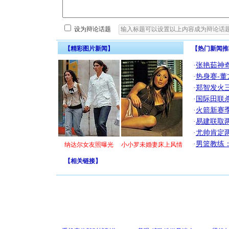
设为辩论话题
【精彩图片新闻】
【热门新闻推
·
张艳茹神
·
热身赛-董
·
郑智发火三
·
国际田联
·
火箭新赛
·
易建联取
·
尤帅肯定
·
男篮教练
纳达尔女友照曝光
小小罗未婚妻床上风情
【
相关链接
】