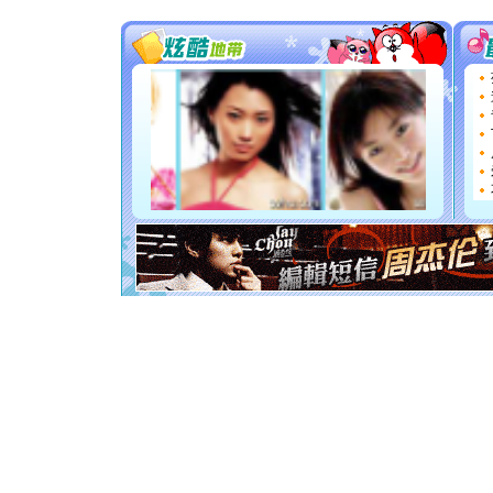
[圣诞节]
你太多，
要平安！
[圣诞节]
能正大光明
天都要快
[圣诞节]
如意,快乐
[元旦]
看
断电。爱
你是我专
[元旦]
如
起；二是
离。水晶
[元旦]
当
泣，这痛
卖了。水
[春节]
风
颜！冬去
道一声平
[春节]
传
片叶子是
送你一棵