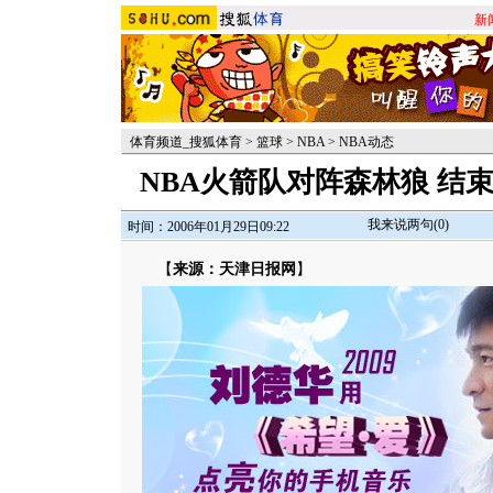
新
体育频道_搜狐体育
>
篮球
>
NBA
>
NBA动态
NBA火箭队对阵森林狼 结
我来说两句(
0
)
时间：2006年01月29日09:22
【
来源：天津日报网
】