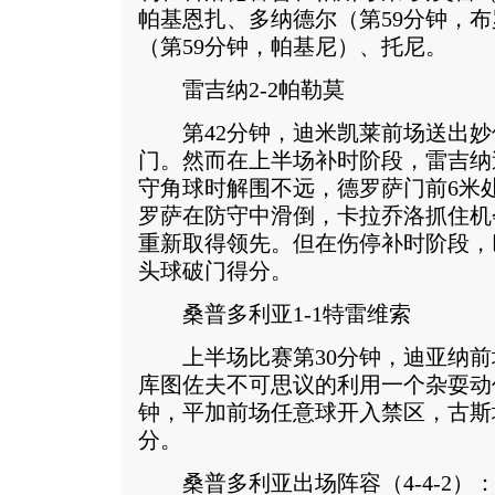
帕基恩扎、多纳德尔（第59分钟，布
（第59分钟，帕基尼）、托尼。
雷吉纳2-2帕勒莫
第42分钟，迪米凯莱前场送出妙
门。然而在上半场补时阶段，雷吉纳
守角球时解围不远，德罗萨门前6米处
罗萨在防守中滑倒，卡拉乔洛抓住机
重新取得领先。但在伤停补时阶段，
头球破门得分。
桑普多利亚1-1特雷维索
上半场比赛第30分钟，迪亚纳前
库图佐夫不可思议的利用一个杂耍动
钟，平加前场任意球开入禁区，古斯
分。
桑普多利亚出场阵容（4-4-2）：