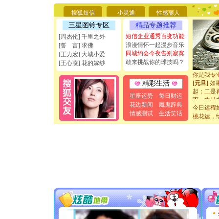
要平安！
搜狐短信
小灵通
性感丽人
[圣诞节]
能正大光明
三星图铃专区
精品专题推荐
天都要快
短信企业通秀百变功能
[周杰伦] 千里之外
[圣诞节]
浪漫情怀一起漫步音乐
[誓 言] 求佛
如意,快乐
同城约会今夜告别寂寞
[王力宏] 大城小爱
[元旦]
看
敢来挑战你的球技吗？
断电。爱
[王心凌] 花的嫁纱
你是我专
[元旦]
如
精彩生活
起；二是
星座运势
每日财运
离。水晶
[元旦]
当
花边新闻
魔鬼辞典
今日运程
泣，这痛
情感测试
生活笑话
桃花运，
卖了。水
[春节]
风
颜！冬去
道一声平
[春节]
传
片叶子是
送你一棵
[圣诞节]
你太多，
要平安！
[圣诞节]
能正大光明