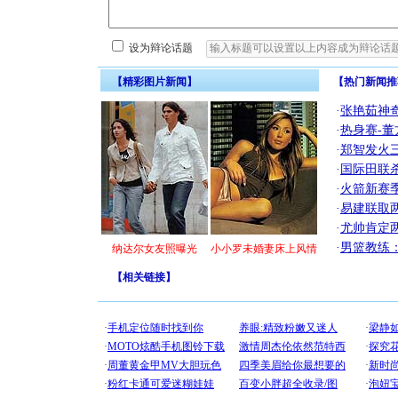
设为辩论话题
【精彩图片新闻】
【热门新闻推
·
张艳茹神
·
热身赛-董
·
郑智发火三
·
国际田联
·
火箭新赛
·
易建联取
·
尤帅肯定
·
男篮教练
纳达尔女友照曝光
小小罗未婚妻床上风情
【
相关链接
】
[圣诞节]
你太多，