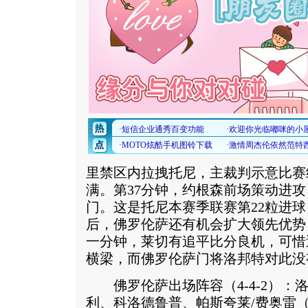
里禁区内拉拽托尼，主裁判示意比赛
满。第37分钟，约根森前场策动进
门。这是托尼本赛季联赛第22粒进
后，佛罗伦萨还有机会扩大领先优势
一分钟，莱切有追平比分良机，可惜
横梁，而佛罗伦萨门将洛邦特对此没
佛罗伦萨出场阵容（4-4-2）：洛
利、科洛德鲁普、帕斯夸莱/费奥雷（