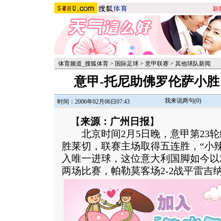
新
体育频道_搜狐体育
>
国际足球
>
意甲联赛
>
其他球队新闻
意甲-托尼助佛罗伦萨小胜
我来说两句(
0
)
时间：2006年02月06日07:43
【
来源：广州日报
】
北京时间2月5日晚，意甲第23轮继
胜莱切，联赛主场取得五连胜，“小
入唯一进球，这位意大利国脚如今以
两场比赛，帕勒莫客场2-2战平雷吉