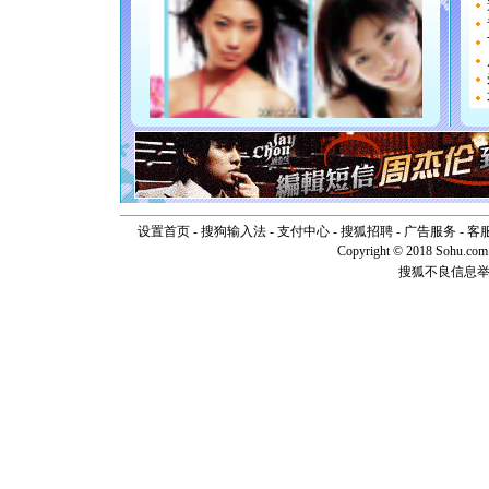
天都要快
[圣诞节]
如意,快乐
[元旦]
看
断电。爱
你是我专
[元旦]
如
起；二是
离。水晶
[元旦]
当
泣，这痛
卖了。水
[春节]
风
设置首页
-
搜狗输入法
-
支付中心
-
搜狐招聘
-
广告服务
-
客
颜！冬去
Copyright © 2018 Sohu.com I
道一声平
搜狐不良信息
[春节]
传
片叶子是
送你一棵